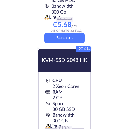
60 GB HDD
Bandwidth
300 Gb
Linux
€
6.32
/м
€
5.68
/м
При оплате за год
Заказать
-20.4%
KVM-SSD 2048 HK
CPU
2 Xeon Cores
RAM
2 GB
Space
30 GB SSD
Bandwidth
300 GB
Linux
€
18
/м