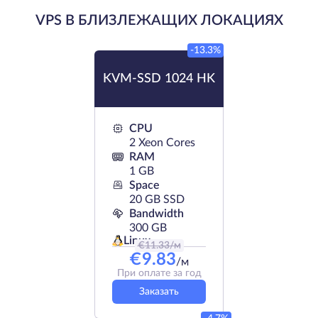
VPS В БЛИЗЛЕЖАЩИХ ЛОКАЦИЯХ
-13.3%
KVM-SSD 1024 HK
CPU
2 Xeon Cores
RAM
1 GB
Space
20 GB SSD
Bandwidth
300 GB
Linux
€
11.33
/м
€
9.83
/м
При оплате за год
Заказать