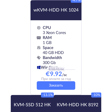
-4.7%
wKVM-HDD HK 1024
CPU
3 Xeon Cores
RAM
1 GB
Space
40 GB HDD
Bandwidth
300 Gb
Windows
€
10.41
/м
€
9.92
/м
При оплате за год
Заказать
-13.1%
-10%
KVM-SSD 512 HK
KVM-HDD HK 8192