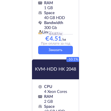
RAM
1 GB
Space
40 GB HDD
Bandwidth
300 Gb
Linux
€
4.87
/м
€
4.51
/м
При оплате за год
Заказать
-10.1%
KVM-HDD HK 2048
CPU
4 Xeon Cores
RAM
2 GB
Space