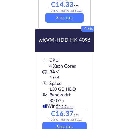
€
14.33
/м
При оплате за год
Заказать
-4.5%
wKVM-HDD HK 4096
CPU
4 Xeon Cores
RAM
4 GB
Space
100 GB HDD
Bandwidth
300 Gb
Windows
€
17.14
/м
€
16.37
/м
При оплате за год
Заказать