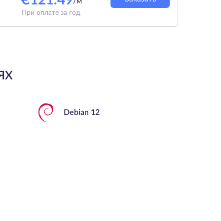
€
121.49
/м
При оплате за год
ЯХ
Debian 12