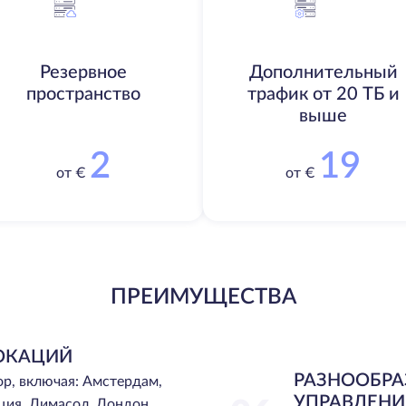
Резервное
Дополнительный
пространство
трафик от 20 ТБ и
выше
2
19
от €
от €
ПРЕИМУЩЕСТВА
ОКАЦИЙ
РАЗНООБРА
ор, включая: Амстердам,
УПРАВЛЕНИ
ция, Лимасол, Лондон,