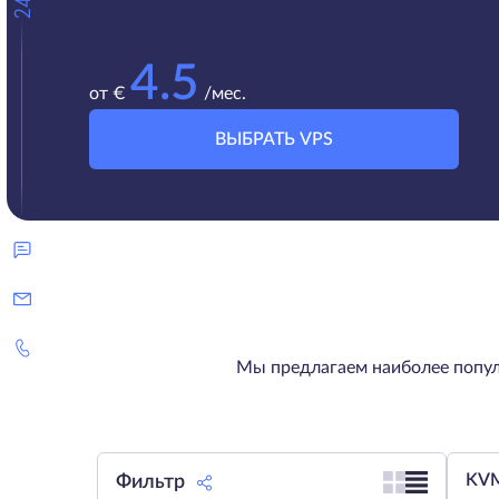
4.5
от €
/мес.
ВЫБРАТЬ VPS
Мы предлагаем наиболее попул
KVM
Фильтр