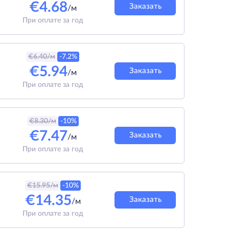
€
4.68
Заказать
/м
При оплате за год
€
6.40
/м
-7.2%
€
5.94
Заказать
/м
При оплате за год
€
8.30
/м
-10%
€
7.47
Заказать
/м
При оплате за год
€
15.95
/м
-10%
€
14.35
Заказать
/м
При оплате за год