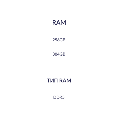
RAM
256GB
384GB
TИП RAM
DDR5