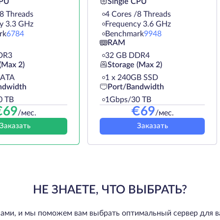
CPU
Single CPU
/8 Threads
4 Cores /8 Threads
y 3.3 GHz
Frequency 3.6 GHz
rk
6784
Benchmark
9948
RAM
DR3
32 GB DDR4
(Max 2)
Storage (Max 2)
SATA
1 х 240GB SSD
ndwidth
Port/Bandwidth
0 TB
1Gbps/30 TB
€
69
€
69
/мес.
/мес.
Заказать
Заказать
НЕ ЗНАЕТЕ, ЧТО ВЫБРАТЬ?
нами, и мы поможем вам выбрать оптимальный сервер для в