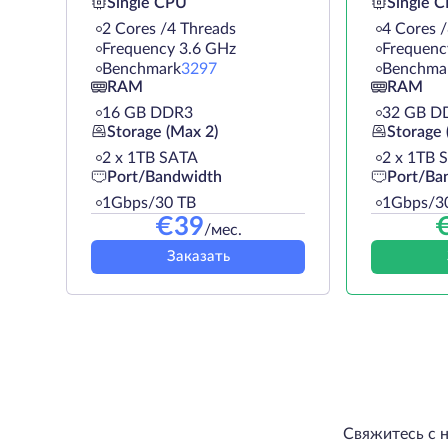
Single CPU
Single 
2 Cores /4 Threads
4 Cores 
Frequency 3.6 GHz
Frequenc
Benchmark
3297
Benchma
RAM
RAM
16 GB DDR3
32 GB D
Storage (Max 2)
Storage 
2 х 1TB SATA
2 х 1TB 
Port/Bandwidth
Port/Ba
1Gbps/30 TB
1Gbps/3
€
39
/мес.
Заказать
Свяжитесь с 