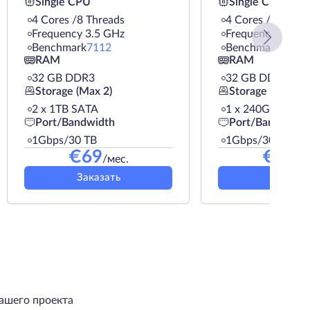
Single CPU
Single CPU
4 Cores /8 Threads
4 Cores /8 Threa
Frequency 3.5 GHz
Frequency 3.6 G
Benchmark
7112
Benchmark
9948
RAM
RAM
32 GB DDR3
32 GB DDR4
Storage (Max 2)
Storage (Max 2)
2 х 1TB SATA
1 х 240GB SSD
Port/Bandwidth
Port/Bandwidth
1Gbps/30 TB
1Gbps/30 TB
€
69
€
85
/мес.
/м
Заказать
Заказат
ашего проекта