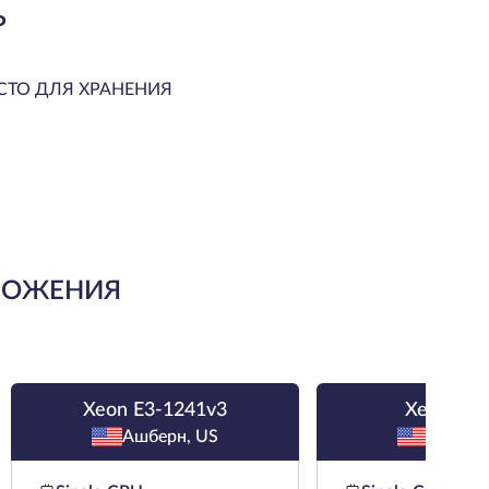
Ь
СТО ДЛЯ ХРАНЕНИЯ
ЛОЖЕНИЯ
Xeon E3-1241v3
Xeon E-2
Ашберн, US
Ашберн