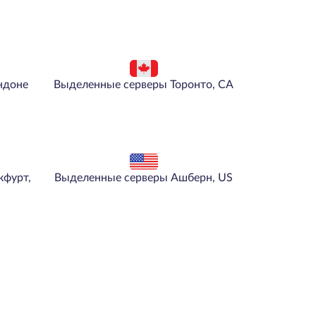
ндоне
Выделенные серверы Торонто, CA
кфурт,
Выделенные серверы Ашберн, US