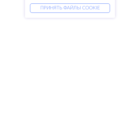
ПРИНЯТЬ ФАЙЛЫ COOKIE
Услуги
Решения
Выделенные серверы
DevOps услуги
VPS
Linked helper
Колокация
Keitaro VPS
Домены
RDP
Резервное хранилище
SSL-сертификаты
Компания
Права
О компании
SLA
Свяжитесь с нами
Политика
Дата центры
конфиденциальности
Looking glass
Положение о
База знаний
конфиденциальности
Партнерская программа
Условия предоставления услуг