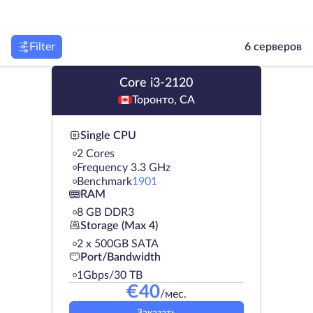
Filter
6 серверов
Core i3-2120
Торонто, CA
Single CPU
2 Cores
Frequency 3.3 GHz
Benchmark
1901
RAM
8 GB DDR3
Storage (Max 4)
2 х 500GB SATA
Port/Bandwidth
1Gbps/30 TB
€
40
/мес.