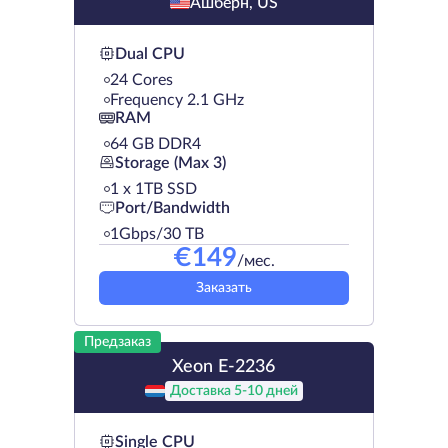
Ашберн, US
Dual CPU
24 Cores
Frequency 2.1 GHz
RAM
64 GB DDR4
Storage (Max 3)
1 х 1TB SSD
Port/Bandwidth
1Gbps/30 TB
€
149
/мес.
Заказать
Предзаказ
Xeon E-2236
Доставка 5-10 дней
Single CPU