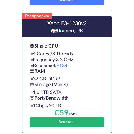
Заказать
Распродажа
Xeon E3-1230v2
Лондон, UK
Single CPU
4 Cores /8 Threads
Frequency 3.3 GHz
Benchmark
6184
RAM
32 GB DDR3
Storage (Max 4)
1 х 1TB SATA
Port/Bandwidth
1Gbps/30 TB
€
59
/мес.
Заказать