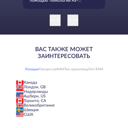
помощью технологии Air-
Gapping: Защита данных с
помощью физической изоляции
ВАС ТАКЖЕ МОЖЕТ
ЗАИНТЕРЕСОВАТЬ
Локации
Процессор
RAM
Тип хранилища
Тип RAM
Канада
Лондон, GB
Нидерланды
Ашберн, US
Торонто, CA
Великобритания
Швеция
США