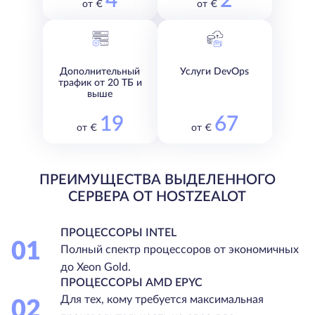
4
2
от €
от €
Дополнительный
Услуги DevOps
трафик от 20 ТБ и
выше
19
67
от €
от €
ПРЕИМУЩЕСТВА ВЫДЕЛЕННОГО
СЕРВЕРА ОТ HOSTZEALOT
ПРОЦЕССОРЫ INTEL
01
Полный спектр процессоров от экономичных
до Xeon Gold.
ПРОЦЕССОРЫ AMD EPYC
Для тех, кому требуется максимальная
02