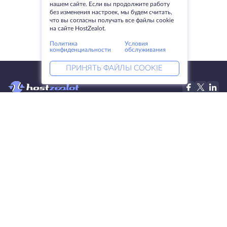
нашем сайте. Если вы продолжите работу
без изменения настроек, мы будем считать,
что вы согласны получать все файлы cookie
на сайте HostZealot.
Политика
Условия
конфиденциальности
обслуживания
ПРИНЯТЬ ФАЙЛЫ COOKIE
Услуги
Решения
Выделенные серверы
DevOps услуги
VPS
Linked helper
Колокация
Keitaro VPS
Домены
RDP
Резервное хранилище
SSL-сертификаты
Компания
Права
О компании
SLA
Свяжитесь с нами
Политика
Дата центры
конфиденциальности
Looking glass
Положение о
База знаний
конфиденциальности