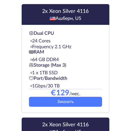
2x Xeon Silver 4116
Ашберн, US
Dual CPU
24 Cores
Frequency 2.1 GHz
RAM
64 GB DDR4
Storage (Max 3)
1 х 1TB SSD
Port/Bandwidth
1Gbps/30 TB
€
129
/мес.
Заказать
2x Xeon Silver 4116