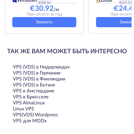
Linux
Windows
€
38
/м
€
27.11
€
30.92
€
24.4
/м
При оплате за год
При оплате 
Заказать
Заказа
ТАК ЖЕ ВАМ МОЖЕТ БЫТЬ ИНТЕРЕСНО
VPS (VDS) в Нидерландах
VPS (VDS) в Германии
VPS (VDS) в Финляндии
VPS (VDS) в Бутане
VPS в Амстердаме
VPS в Брюсселе
VPS AlmaLinux
Linux VPS
VPS(VDS) Wordpress
VPS для MODx