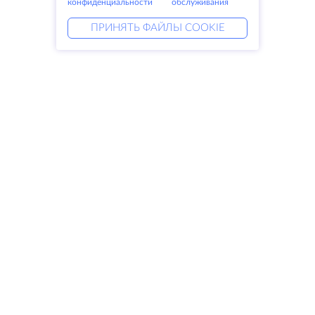
конфиденциальности
обслуживания
ПРИНЯТЬ ФАЙЛЫ COOKIE
Услуги
Решения
Выделенные серверы
DevOps услуги
VPS
Linked helper
Колокация
Keitaro VPS
Домены
RDP
Резервное хранилище
SSL-сертификаты
Компания
Права
О компании
SLA
Свяжитесь с нами
Политика
Дата центры
конфиденциальности
Looking glass
Положение о
База знаний
конфиденциальности
Партнерская программа
Условия предоставления услуг