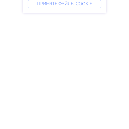
ПРИНЯТЬ ФАЙЛЫ COOKIE
Услуги
Решения
Выделенные серверы
DevOps услуги
VPS
Linked helper
Колокация
Keitaro VPS
Домены
RDP
Резервное хранилище
SSL-сертификаты
Компания
Права
О компании
SLA
Свяжитесь с нами
Политика
Дата центры
конфиденциальности
Looking glass
Положение о
База знаний
конфиденциальности
Партнерская программа
Условия предоставления услуг