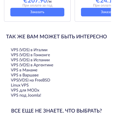
€
207.90
€
24.1
/м
При оплате за год
При оплате 
Заказать
Заказа
ТАК ЖЕ ВАМ МОЖЕТ БЫТЬ ИНТЕРЕСНО
VPS (VDS) в Италии
VPS (VDS) в Гонконге
VPS (VDS) в Испании
VPS (VDS) в Аргентине
VPS в Манаме
VPS в Варшаве
VPS(VDS) на FreeBSD
Linux VPS
VPS для MODx
VPS под Joomla!
ВСЕ ЕЩЕ НЕ ЗНАЕТЕ, ЧТО ВЫБРАТЬ?