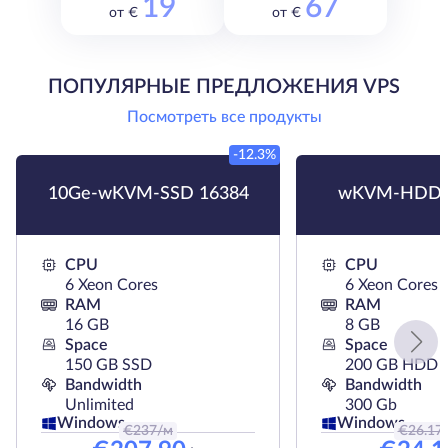
19
67
от €
от €
ПОПУЛЯРНЫЕ ПРЕДЛОЖЕНИЯ VPS
Посмотреть все продукты
-12.3%
10Ge-wKVM-SSD 16384
wKVM-HDD 
CPU
CPU
6 Xeon Cores
6 Xeon Cores
RAM
RAM
16 GB
8 GB
Space
Space
150 GB SSD
200 GB HDD
Bandwidth
Bandwidth
Unlimited
300 Gb
Windows
Windows
€
237
/м
€
26.17