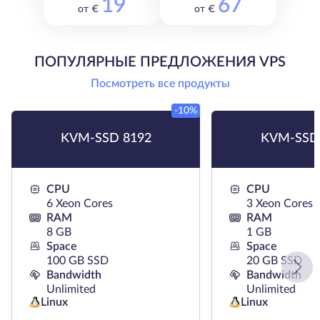
19
67
от €
от €
ПОПУЛЯРНЫЕ ПРЕДЛОЖЕНИЯ VPS
Посмотреть все продукты
-10%
KVM-SSD 8192
KVM-SSD
CPU
CPU
6 Xeon Cores
3 Xeon Cores
RAM
RAM
8 GB
1 GB
Space
Space
100 GB SSD
20 GB SSD
Bandwidth
Bandwidth
Unlimited
Unlimited
Linux
Linux