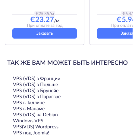
€
25.85
/м
€
6.4
/
€
23.27
€
5.9
/м
При оплате за год
При оплате 
Заказать
Заказа
ТАК ЖЕ ВАМ МОЖЕТ БЫТЬ ИНТЕРЕСНО
VPS (VDS) в Франции
VPS (VDS) в Польше
VPS (VDS) в Брунейе
VPS (VDS) в Парагвае
VPS в Таллине
VPS в Манаме
VPS (VDS) на Debian
Windows VPS
VPS(VDS) Wordpress
VPS под Joomla!