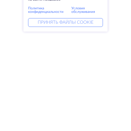
Политика
Условия
конфиденциальности
обслуживания
ПРИНЯТЬ ФАЙЛЫ COOKIE
Услуги
Решения
Выделенные серверы
DevOps услуги
VPS
Linked helper
Колокация
Keitaro VPS
Домены
RDP
Резервное хранилище
SSL-сертификаты
Компания
Права
О компании
SLA
Свяжитесь с нами
Политика
Дата центры
конфиденциальности
Looking glass
Положение о