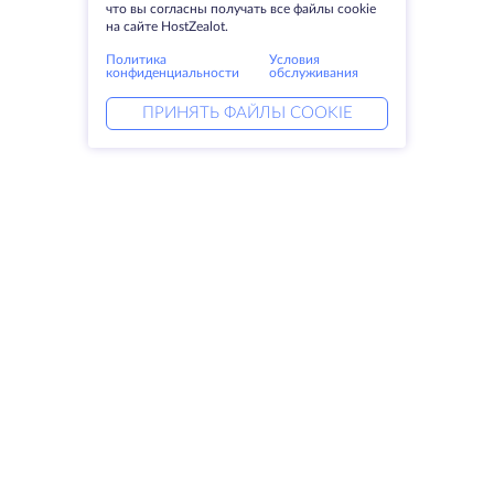
что вы согласны получать все файлы cookie
на сайте HostZealot.
Политика
Условия
конфиденциальности
обслуживания
ПРИНЯТЬ ФАЙЛЫ COOKIE
Услуги
Решения
Выделенные серверы
DevOps услуги
VPS
Linked helper
Колокация
Keitaro VPS
Домены
RDP
Резервное хранилище
SSL-сертификаты
Компания
Права
О компании
SLA
Свяжитесь с нами
Политика