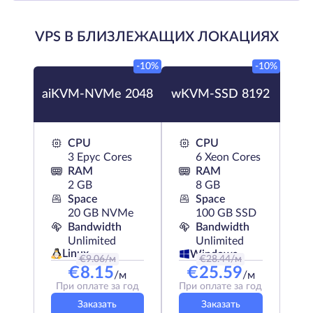
VPS В БЛИЗЛЕЖАЩИХ ЛОКАЦИЯХ
-10%
-10%
aiKVM-NVMe 2048
wKVM-SSD 8192
CPU
CPU
3 Epyc Cores
6 Xeon Cores
RAM
RAM
2 GB
8 GB
Space
Space
20 GB NVMe
100 GB SSD
Bandwidth
Bandwidth
Unlimited
Unlimited
Linux
Windows
€
9.06
/м
€
28.44
/м
€
8.15
€
25.59
/м
/м
При оплате за год
При оплате за год
Заказать
Заказать