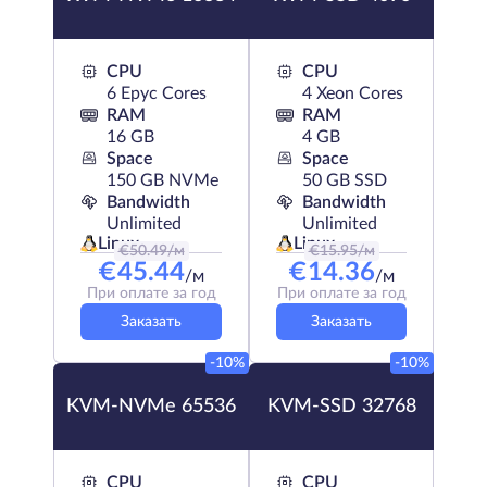
CPU
CPU
6 Epyc Cores
4 Xeon Cores
RAM
RAM
16 GB
4 GB
Space
Space
150 GB NVMe
50 GB SSD
Bandwidth
Bandwidth
Unlimited
Unlimited
Linux
Linux
€
50.49
/м
€
15.95
/м
€
45.44
€
14.36
/м
/м
При оплате за год
При оплате за год
Заказать
Заказать
-10%
-10%
KVM-NVMe 65536
KVM-SSD 32768
CPU
CPU