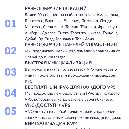
РАЗНООБРАЗИЕ ЛОКАЦИЙ
Более 20 локаций на выбор, включая: Амстердам,
01
Брюссель, Варшава, Венеция, Лимасол, Лондон,
Марсель, Стокгольм, Таллин, Тбилиси, Франкфурт,
Ашберн, Даллас, Сиэтл, Торонто, Чикаго, Гонконг,
Дубай, Эр-Рияд, Манама и Тель-Авив.
РАЗНООБРАЗИЕ ПАНЕЛЕЙ УПРАВЛЕНИЯ
02
Мы предлагаем целый ряд панелей управления от
Cpanel до ISPmanager.
БЫСТРАЯ ИНИЦИАЛИЗАЦИЯ
03
Вы можете начать пользоваться VPS уже через 5
минут после оплаты и прохождения процедуры
KYC.
БЕСПЛАТНЫЙ IPV6 ДЛЯ КАЖДОГО VPS
04
Мы предоставляем бесплатный IPV6 для каждого
VPS, который вы используете в своем бизнесе.
VNC-ДОСТУП К VPS
05
VNC-доступ из любой точки мира и управление
вашим виртуальным сервером, не выходя из дома.
ВИРТУАЛИЗАЦИЯ KVM