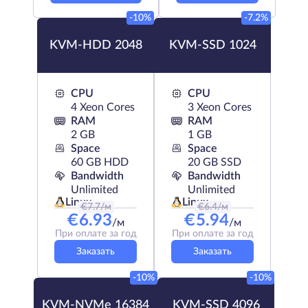
-10%
-7.2%
KVM-HDD 2048
KVM-SSD 1024
CPU
CPU
4 Xeon Cores
3 Xeon Cores
RAM
RAM
2 GB
1 GB
Space
Space
60 GB HDD
20 GB SSD
Bandwidth
Bandwidth
Unlimited
Unlimited
Linux
Linux
€
7.7
/м
€
6.4
/м
€
6.93
€
5.94
/м
/м
При оплате за год
При оплате за год
Заказать
Заказать
-10%
-10%
KVM-NVMe 16384
KVM-SSD 4096