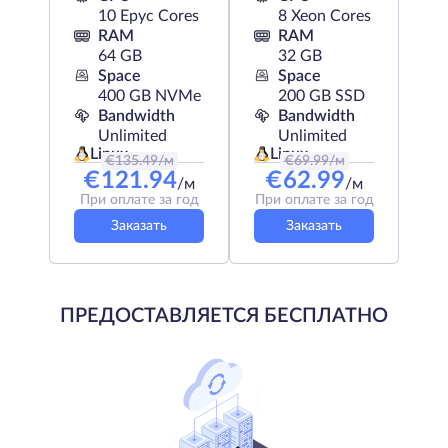
10 Epyc Cores
8 Xeon Cores
RAM
RAM
64 GB
32 GB
Space
Space
400 GB NVMe
200 GB SSD
Bandwidth
Bandwidth
Unlimited
Unlimited
Linux
Linux
€
135.49
/м
€
69.99
/м
€
121.94
€
62.99
/м
/м
При оплате за год
При оплате за год
Заказать
Заказать
ПРЕДОСТАВЛЯЕТСЯ БЕСПЛАТНО