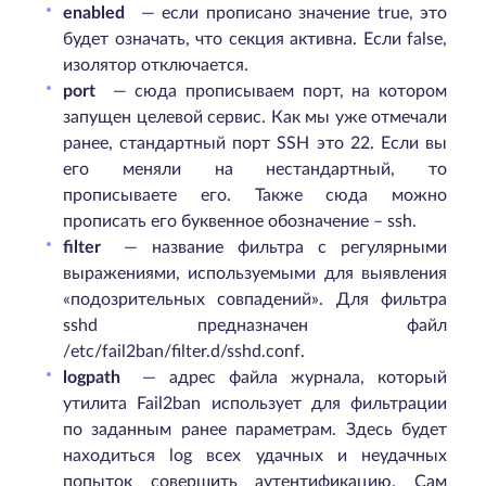
enabled
— если прописано значение true, это
будет означать, что секция активна. Если false,
изолятор отключается.
port
— сюда прописываем порт, на котором
запущен целевой сервис. Как мы уже отмечали
ранее, стандартный порт SSH это 22. Если вы
его меняли на нестандартный, то
прописываете его. Также сюда можно
прописать его буквенное обозначение – ssh.
filter
— название фильтра с регулярными
выражениями, используемыми для выявления
«подозрительных совпадений». Для фильтра
sshd предназначен файл
/etc/fail2ban/filter.d/sshd.conf.
logpath
— адрес файла журнала, который
утилита Fail2ban использует для фильтрации
по заданным ранее параметрам. Здесь будет
находиться log всех удачных и неудачных
попыток совершить аутентификацию. Сам