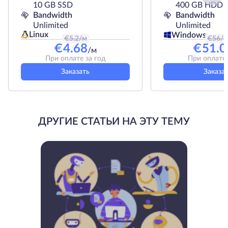
10 GB SSD
400 GB HDD
Bandwidth
Bandwidth
Unlimited
Unlimited
Linux
Windows
€
5.2
/м
€
56
/
€
4.68
€
51.0
/м
При оплате за год
При оплате 
Заказать
Заказа
ДРУГИЕ СТАТЬИ НА ЭТУ ТЕМУ