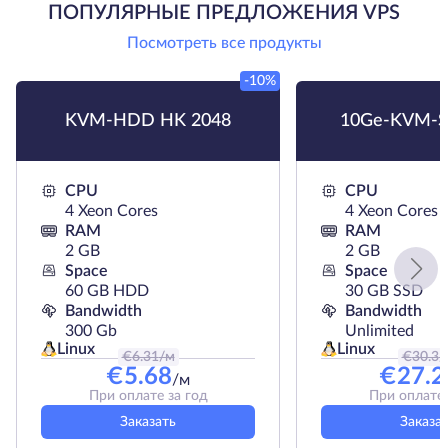
ПОПУЛЯРНЫЕ ПРЕДЛОЖЕНИЯ VPS
Посмотреть все продукты
-10%
KVM-HDD HK 2048
10Ge-KVM-S
CPU
CPU
4 Xeon Cores
4 Xeon Cores
RAM
RAM
2 GB
2 GB
Space
Space
60 GB HDD
30 GB SSD
Bandwidth
Bandwidth
300 Gb
Unlimited
Linux
Linux
€
6.31
/м
€
30.3
/
€
5.68
€
27.2
/м
При оплате за год
При оплате 
Заказать
Заказа