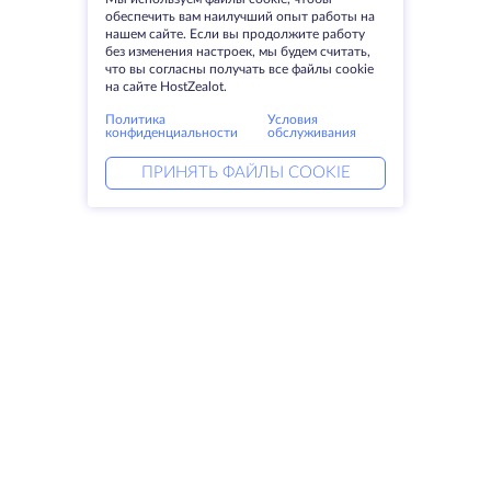
обеспечить вам наилучший опыт работы на
нашем сайте. Если вы продолжите работу
без изменения настроек, мы будем считать,
что вы согласны получать все файлы cookie
на сайте HostZealot.
Политика
Условия
конфиденциальности
обслуживания
ПРИНЯТЬ ФАЙЛЫ COOKIE
Услуги
Решения
Выделенные серверы
DevOps услуги
VPS
DDoS защита
Колокация
Linked helper
Домены
Keitaro VPS
Резервное хранилище
RDP
SSL-сертификаты
Компания
Права