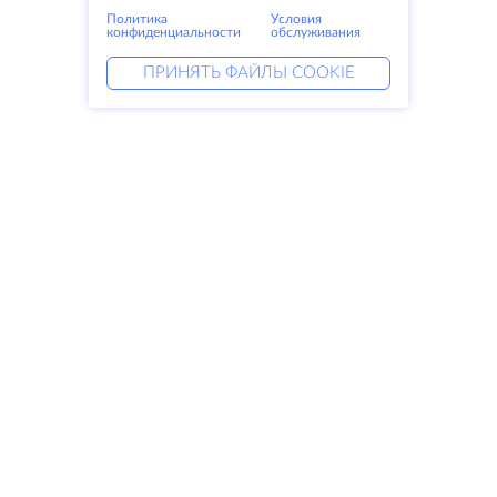
Политика
Условия
конфиденциальности
обслуживания
ПРИНЯТЬ ФАЙЛЫ COOKIE
Услуги
Решения
Выделенные серверы
DevOps услуги
VPS
Linked helper
Колокация
Keitaro VPS
Домены
RDP
Резервное хранилище
SSL-сертификаты
Компания
Права
О компании
SLA
Свяжитесь с нами
Политика
Дата центры
конфиденциальности
Looking glass
Положение о
База знаний
конфиденциальности