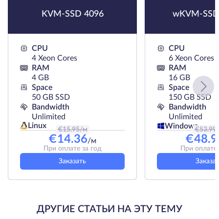
KVM-SSD 4096
wKVM-SSD
CPU
CPU
4 Xeon Cores
6 Xeon Cores
RAM
RAM
4 GB
16 GB
Space
Space
50 GB SSD
150 GB SSD
Bandwidth
Bandwidth
Unlimited
Unlimited
Linux
Windows
€
15.95
/м
€
53.99
€
14.36
€
48.9
/м
При оплате за год
При оплате 
Заказать
Заказа
ДРУГИЕ СТАТЬИ НА ЭТУ ТЕМУ