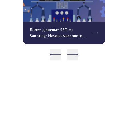
Более дешевые SSD от
Samsung: Начало массового
производства V9 QLC NAND 9-
го поколения