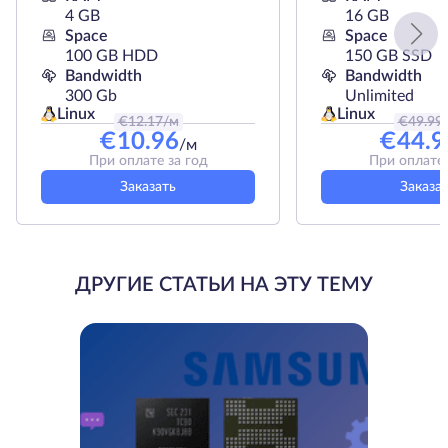
4 GB
16 GB
Space
Space
100 GB HDD
150 GB SSD
Bandwidth
Bandwidth
300 Gb
Unlimited
Linux
Linux
€
12.17
/м
€
49.99
€
10.96
€
44.9
/м
При оплате за год
При оплате 
Заказать
Заказа
ДРУГИЕ СТАТЬИ НА ЭТУ ТЕМУ