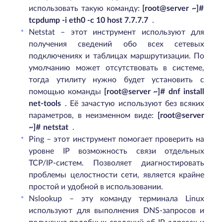
использовать такую команду:
[root@server ~]#
tcpdump -i eth0 -c 10 host 7.7.7.7
.
Netstat – этот инструмент используют для
получения сведений обо всех сетевых
подключениях и таблицах маршрутизации. По
умолчанию может отсутствовать в системе,
тогда утилиту нужно будет установить с
помощью команды
[root@server ~]# dnf install
net-tools
. Её зачастую используют без всяких
параметров, в неизменном виде:
[root@server
~]# netstat
.
Ping – этот инструмент помогает проверить на
уровне IP возможность связи отдельных
TCP/IP-систем. Позволяет диагностировать
проблемы целостности сети, является крайне
простой и удобной в использовании.
Nslookup – эту команду терминала Linux
используют для выполнения DNS-запросов и