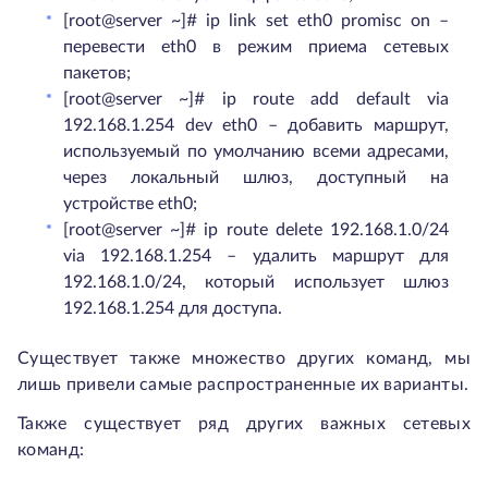
[root@server ~]# ip link set eth0 promisc on –
перевести eth0 в режим приема сетевых
пакетов;
[root@server ~]# ip route add default via
192.168.1.254 dev eth0 – добавить маршрут,
используемый по умолчанию всеми адресами,
через локальный шлюз, доступный на
устройстве eth0;
[root@server ~]# ip route delete 192.168.1.0/24
via 192.168.1.254 – удалить маршрут для
192.168.1.0/24, который использует шлюз
192.168.1.254 для доступа.
Существует также множество других команд, мы
лишь привели самые распространенные их варианты.
Также существует ряд других важных сетевых
команд: