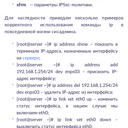
xfrm
— параметры IPSec-политики.
Для наглядности приведем несколько примеров
корректного использования команды ip в
повседневной жизни сисадмина.
[root@server ~]# ip address show – показать в
терминале IP-адреса, назначенные интерфейсу
на
сервере
;
[root@server ~]# ip address add
192.168.1.254/24 dev enps03 – присвоить IP-
адрес интерфейсу;
[root@server ~]# ip address del 192.168.1.254/24
dev enps03 – удалить IP-адрес из интерфейса;
[root@server ~]# ip link set eth0 up – изменить
статус интерфейса, в нашем случае мы
включаем eth0;
[root@server ~]# ip link set eth0 down –
выключить статус интерфейса eth0;