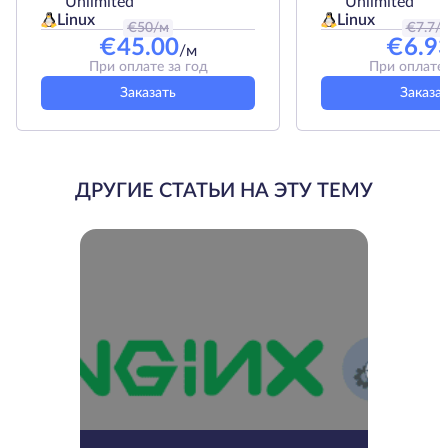
Unlimited
Unlimited
Linux
Linux
€
50
/м
€
7.7
/
€
45.00
€
6.9
/м
При оплате за год
При оплате 
Заказать
Заказа
ДРУГИЕ СТАТЬИ НА ЭТУ ТЕМУ