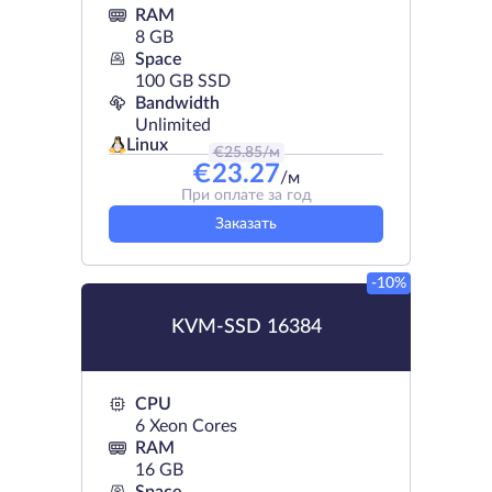
RAM
8 GB
Space
100 GB SSD
Bandwidth
Unlimited
Linux
€
25.85
/м
€
23.27
/м
При оплате за год
Заказать
-10%
KVM-SSD 16384
CPU
6 Xeon Cores
RAM
16 GB