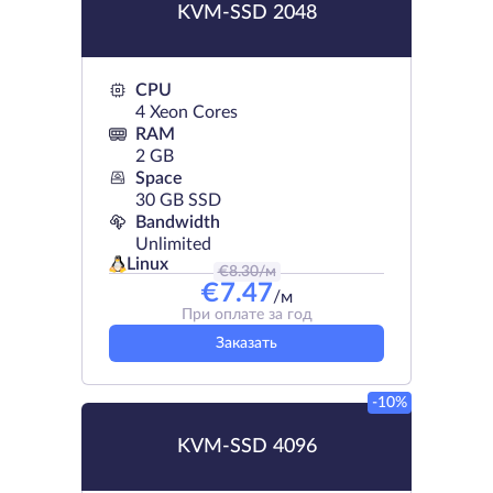
KVM-SSD 2048
CPU
4 Xeon Cores
RAM
2 GB
Space
30 GB SSD
Bandwidth
Unlimited
Linux
€
8.30
/м
€
7.47
/м
При оплате за год
Заказать
-10%
KVM-SSD 4096