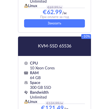
Unlimited
Linux
€
69.99
/м
€
62.99
/м
При оплате за год
Заказать
-10%
KVM-SSD 65536
CPU
10 Xeon Cores
RAM
64 GB
Space
300 GB SSD
Bandwidth
Unlimited
Linux
€
134.99
/м
€
121.49