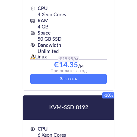
CPU
4 Xeon Cores
RAM
4 GB
Space
50 GB SSD
Bandwidth
Unlimited
Linux
€
15.95
/м
€
14.35
/м
При оплате за год
Заказать
-10%
KVM-SSD 8192
CPU
6 Xeon Cores