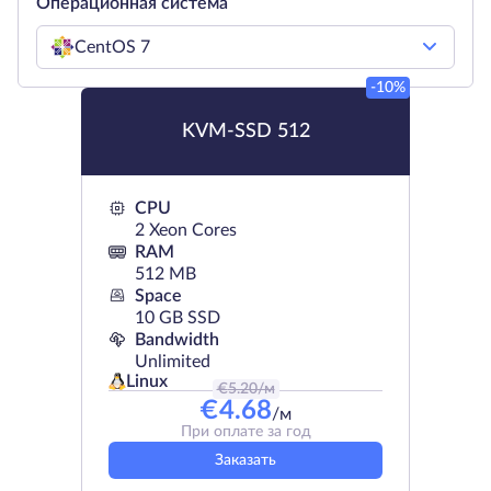
Операционная система
CentOS 7
-10%
KVM-SSD 512
CPU
2 Xeon Cores
RAM
512 MB
Space
10 GB SSD
Bandwidth
Unlimited
Linux
€
5.20
/м
€
4.68
/м
При оплате за год
Заказать