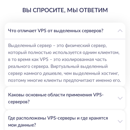
Выделенный ресурс за разумные деньги. VPS – это
ВЫ СПРОСИТЕ, МЫ ОТВЕТИМ
довольно дешевый вариант, при котором вы
получаете доступ ко всем необходимым ресурсам, и
в то же время не переплачиваете, как в случае с
Что отличает VPS от выделенных серверов?
выделенным сервером.
Простая панель управления, благодаря которой
даже новый пользователь сможет легко управлять
Выделенный сервер – это физический сервер,
всем, что ему нужно.
который полностью используется одним клиентом,
в то время как VPS – это изолированная часть
Технические характеристики сервера VPS в
реального сервера. Виртуальный выделенный
Таллине
сервер намного дешевле, чем выделенный хостинг,
поэтому многие клиенты предпочитают именно его.
Технические характеристики сервера Tallin VPS
полностью зависят от выбранного пакета. У нас есть
Каковы основные области применения VPS-
несколько тарифных планов, с которыми вы можете
серверов?
ознакомиться и решить, что лучше для вас. Однако
перед тем, как ознакомиться с этими планами, вы
должны иметь четкое представление о том, что вам
Где расположены VPS-серверы и где хранятся
больше подходит.
мои данные?