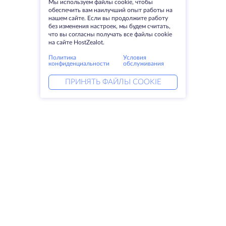
Мы используем файлы cookie, чтобы
обеспечить вам наилучший опыт работы на
нашем сайте. Если вы продолжите работу
без изменения настроек, мы будем считать,
что вы согласны получать все файлы cookie
на сайте HostZealot.
Политика
Условия
конфиденциальности
обслуживания
ПРИНЯТЬ ФАЙЛЫ COOKIE
Услуги
Решения
Выделенные серверы
DevOps услуги
VPS
Linked helper
Колокация
Keitaro VPS
Домены
RDP
Резервное хранилище
SSL-сертификаты