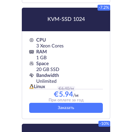
-7.2%
KVM-SSD 1024
CPU
3 Xeon Cores
RAM
1 GB
Space
20 GB SSD
Bandwidth
Unlimited
Linux
€
6.40
/м
€
5.94
/м
При оплате за год
Заказать
-10%