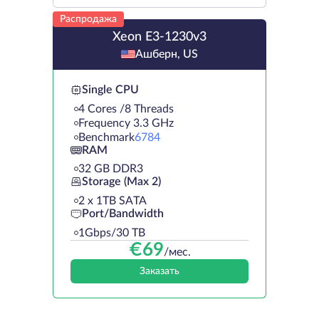
Распродажа
Xeon E3-1230v3
Ашберн, US
Single CPU
4 Cores /8 Threads
Frequency 3.3 GHz
Benchmark
6784
RAM
32 GB DDR3
Storage (Max 2)
2 х 1TB SATA
Port/Bandwidth
1Gbps/30 TB
€
69
/мес.
Заказать