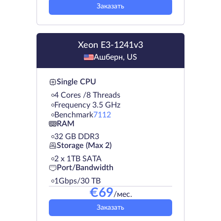
Заказать
Xeon E3-1241v3
Ашберн, US
Single CPU
4 Cores /8 Threads
Frequency 3.5 GHz
Benchmark
7112
RAM
32 GB DDR3
Storage (Max 2)
2 х 1TB SATA
Port/Bandwidth
1Gbps/30 TB
€
69
/мес.
Заказать