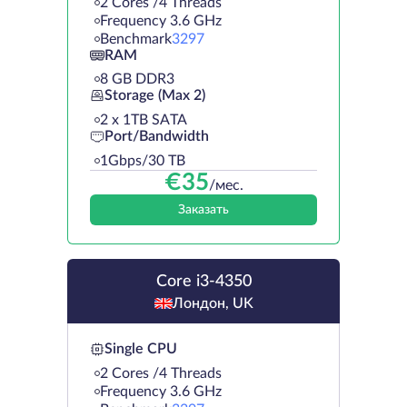
2 Cores /4 Threads
Frequency 3.6 GHz
Benchmark
3297
RAM
8 GB DDR3
Storage (Max 2)
2 х 1TB SATA
Port/Bandwidth
1Gbps/30 TB
€
35
/мес.
Заказать
Core i3-4350
Лондон, UK
Single CPU
2 Cores /4 Threads
Frequency 3.6 GHz