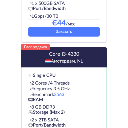
1 х 500GB SATA
Port/Bandwidth
1Gbps/30 TB
€
44
/мес.
Заказать
Распродажа
Core i3-4330
Амстердам, NL
Single CPU
2 Cores /4 Threads
Frequency 3.5 GHz
Benchmark
3563
RAM
8 GB DDR3
Storage (Max 2)
2 х 2TB SATA
Port/Bandwidth