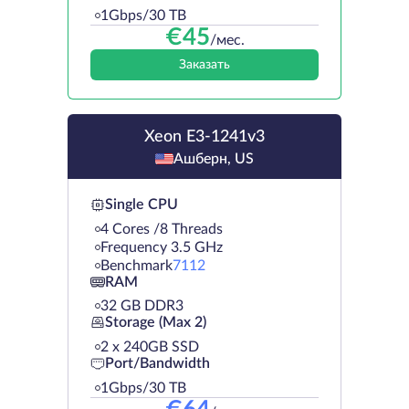
1Gbps/30 TB
€
45
/мес.
Заказать
Xeon E3-1241v3
Ашберн, US
Single CPU
4 Cores /8 Threads
Frequency 3.5 GHz
Benchmark
7112
RAM
32 GB DDR3
Storage (Max 2)
2 х 240GB SSD
Port/Bandwidth
1Gbps/30 TB