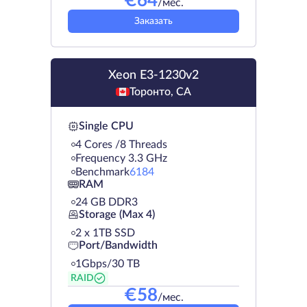
€
64
/мес.
Заказать
Xeon E3-1230v2
Торонто, CA
Single CPU
4 Cores /8 Threads
Frequency 3.3 GHz
Benchmark
6184
RAM
24 GB DDR3
Storage (Max 4)
2 х 1TB SSD
Port/Bandwidth
1Gbps/30 TB
RAID
€
58
/мес.