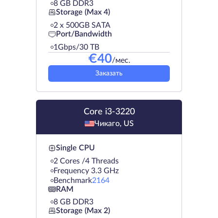
8 GB DDR3
Storage (Max 4)
2 х 500GB SATA
Port/Bandwidth
1Gbps/30 TB
€
40
/мес.
Заказать
Core i3-3220
Чикаго, US
Single CPU
2 Cores /4 Threads
Frequency 3.3 GHz
Benchmark
2164
RAM
8 GB DDR3
Storage (Max 2)