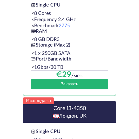
Single CPU
8 Cores
Frequency 2.4 GHz
Benchmark
2775
RAM
8 GB DDR3
Storage (Max 2)
1 х 250GB SATA
Port/Bandwidth
1Gbps/30 TB
€
29
/мес.
Заказать
Распродажа
Core i3-4350
Лондон, UK
Single CPU