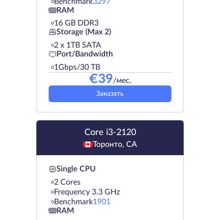
Benchmark
3297
RAM
16 GB DDR3
Storage (Max 2)
2 х 1TB SATA
Port/Bandwidth
1Gbps/30 TB
€
39
/мес.
Заказать
Core i3-2120
Торонто, CA
Single CPU
2 Cores
Frequency 3.3 GHz
Benchmark
1901
RAM