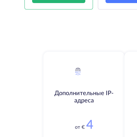
Дополнительные IP-
адреса
4
от €