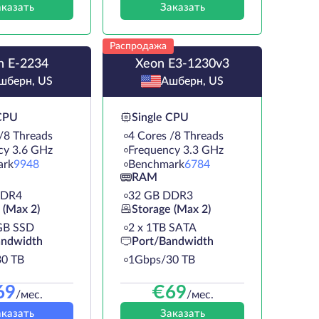
аказать
Заказать
Распродажа
n E-2234
Xeon E3-1230v3
шберн, US
Ашберн, US
 CPU
Single CPU
/8 Threads
4 Cores /8 Threads
cy 3.6 GHz
Frequency 3.3 GHz
ark
9948
Benchmark
6784
RAM
DDR4
32 GB DDR3
 (Max 2)
Storage (Max 2)
GB SSD
2 х 1TB SATA
andwidth
Port/Bandwidth
0 TB
1Gbps/30 TB
69
€
69
/мес.
/мес.
аказать
Заказать