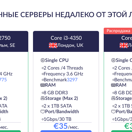
НЫЕ СЕРВЕРЫ НЕДАЛЕКО ОТ ЭТОЙ
Распродажа
2750
Core i3-4350
Core
льм, SE
Лондон, UK
Л
Single CPU
Single
2 Cores /4 Threads
2 Cores 
.4 GHz
Frequency 3.6 GHz
Frequen
775
Benchmark
3297
Benchm
RAM
RAM
8 GB DDR3
8 GB D
x 2)
Storage (Max 2)
Storage
ATA
2 х 1TB SATA
2 х 1TB
idth
Port/Bandwidth
Port/B
B
1Gbps/30 TB
1Gbps/3
€
35
€
мес.
/мес.