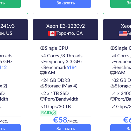
ть
Заказать
З
1241v3
Xeon E3-1230v2
Xeo
н, US
Торонто, CA
А
Single CPU
Single
hreads
4 Cores /8 Threads
4 Cores 
.5 GHz
Frequency 3.3 GHz
Frequen
112
Benchmark
6184
Benchm
RAM
RAM
24 GB DDR3
32 GB 
x 2)
Storage (Max 4)
Storage
SD
2 х 1TB SSD
1 х 240
idth
Port/Bandwidth
Port/B
B
1Gbps/30 TB
1Gbps/3
RAID
€
58
€
мес.
/мес.
ть
Заказать
З