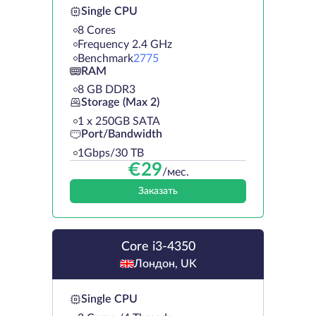
Single CPU
8 Cores
Frequency 2.4 GHz
Benchmark
2775
RAM
8 GB DDR3
Storage (Max 2)
1 х 250GB SATA
Port/Bandwidth
1Gbps/30 TB
€
29
/мес.
Заказать
Core i3-4350
Лондон, UK
Single CPU