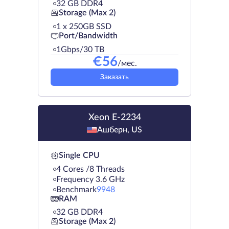
32 GB DDR4
Storage (Max 2)
1 х 250GB SSD
Port/Bandwidth
1Gbps/30 TB
€
56
/мес.
Заказать
Xeon E-2234
Ашберн, US
Single CPU
4 Cores /8 Threads
Frequency 3.6 GHz
Benchmark
9948
RAM
32 GB DDR4
Storage (Max 2)