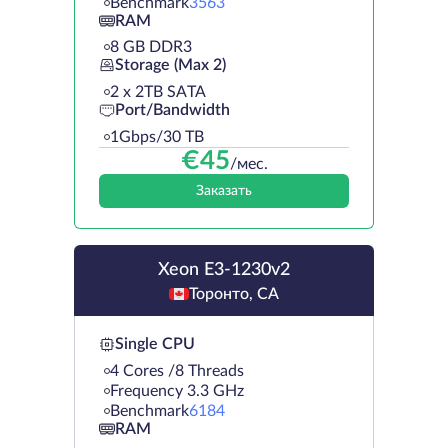
Benchmark
3563
RAM
8 GB DDR3
Storage (Max 2)
2 х 2TB SATA
Port/Bandwidth
1Gbps/30 TB
€
45
/мес.
Заказать
Xeon E3-1230v2
Торонто, CA
Single CPU
4 Cores /8 Threads
Frequency 3.3 GHz
Benchmark
6184
RAM