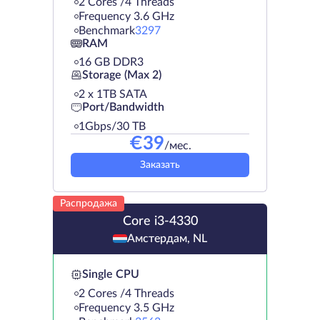
2 Cores /4 Threads
Frequency 3.6 GHz
Benchmark
3297
RAM
16 GB DDR3
Storage (Max 2)
2 х 1TB SATA
Port/Bandwidth
1Gbps/30 TB
€
39
/мес.
Заказать
Распродажа
Core i3-4330
Амстердам, NL
Single CPU
2 Cores /4 Threads
Frequency 3.5 GHz