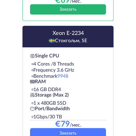
€
69
/мес.
Заказать
Xeon E-2234
Стокгольм, SE
Single CPU
4 Cores /8 Threads
Frequency 3.6 GHz
Benchmark
9948
RAM
16 GB DDR4
Storage (Max 2)
1 х 480GB SSD
Port/Bandwidth
1Gbps/30 TB
€
79
/мес.
Заказать