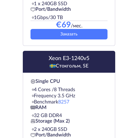
1 х 240GB SSD
Port/Bandwidth
1Gbps/30 TB
€
69
/мес.
Заказать
Xeon E3-1240v5
Стокгольм, SE
Single CPU
4 Cores /8 Threads
Frequency 3.5 GHz
Benchmark
8257
RAM
32 GB DDR4
Storage (Max 2)
2 х 240GB SSD
Port/Bandwidth