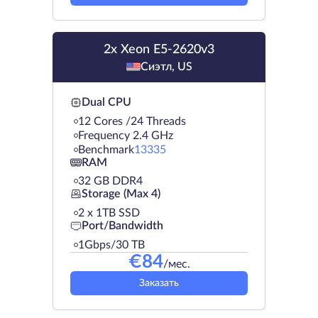
2x Xeon E5-2620v3
Сиэтл, US
Dual CPU
12 Cores /24 Threads
Frequency 2.4 GHz
Benchmark
13335
RAM
32 GB DDR4
Storage (Max 4)
2 х 1TB SSD
Port/Bandwidth
1Gbps/30 TB
€
84
/мес.
Заказать