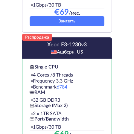
1Gbps/30 TB
€
69
/мес.
Заказать
Распродажа
Xeon E3-1230v3
Ашберн, US
Single CPU
4 Cores /8 Threads
Frequency 3.3 GHz
Benchmark
6784
RAM
32 GB DDR3
Storage (Max 2)
2 х 1TB SATA
Port/Bandwidth
1Gbps/30 TB