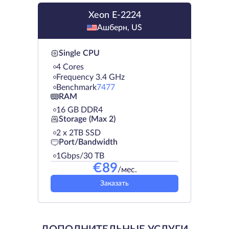
Xeon E-2224
Ашберн, US
Single CPU
4 Cores
Frequency 3.4 GHz
Benchmark
7477
RAM
16 GB DDR4
Storage (Max 2)
2 х 2TB SSD
Port/Bandwidth
1Gbps/30 TB
€
89
/мес.
Заказать