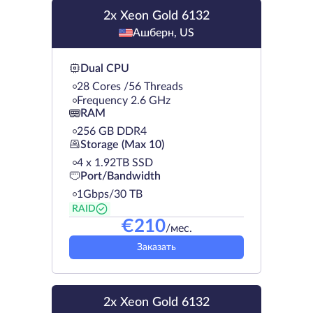
2x Xeon Gold 6132
Ашберн, US
Dual CPU
28 Cores /56 Threads
Frequency 2.6 GHz
RAM
256 GB DDR4
Storage (Max 10)
4 х 1.92TB SSD
Port/Bandwidth
1Gbps/30 TB
RAID
€
210
/мес.
Заказать
2x Xeon Gold 6132