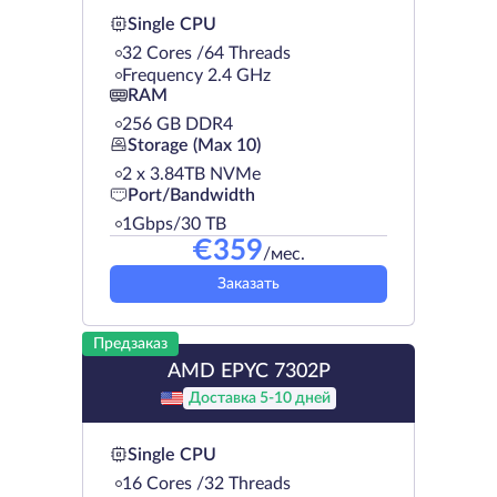
Single CPU
32 Cores /64 Threads
Frequency 2.4 GHz
RAM
256 GB DDR4
Storage (Max 10)
2 х 3.84TB NVMe
Port/Bandwidth
1Gbps/30 TB
€
359
/мес.
Заказать
Предзаказ
AMD EPYC 7302P
Доставка 5-10 дней
Single CPU
16 Cores /32 Threads