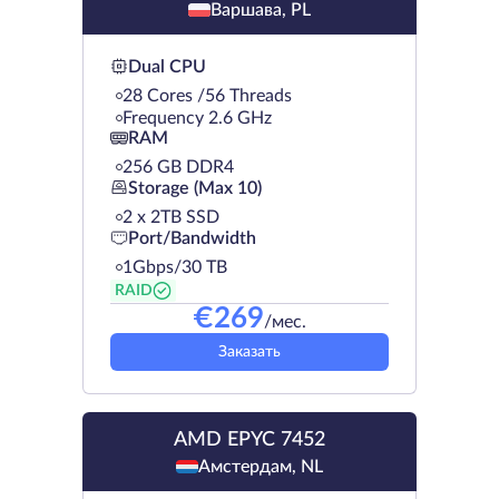
Варшава, PL
Dual CPU
28 Cores /56 Threads
Frequency 2.6 GHz
RAM
256 GB DDR4
Storage (Max 10)
2 х 2TB SSD
Port/Bandwidth
1Gbps/30 TB
RAID
€
269
/мес.
Заказать
AMD EPYC 7452
Амстердам, NL