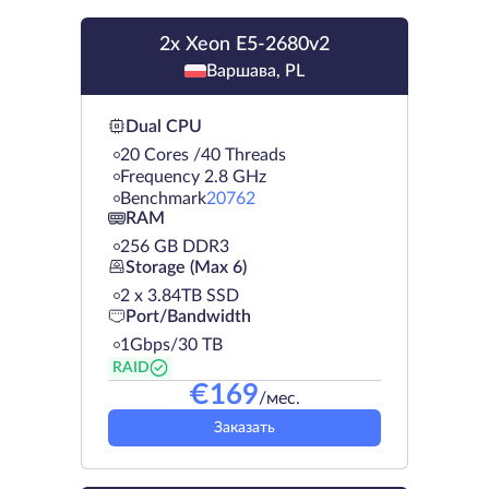
2x Xeon E5-2680v2
Варшава, PL
Dual CPU
20 Cores /40 Threads
Frequency 2.8 GHz
Benchmark
20762
RAM
256 GB DDR3
Storage (Max 6)
2 х 3.84TB SSD
Port/Bandwidth
1Gbps/30 TB
RAID
€
169
/мес.
Заказать