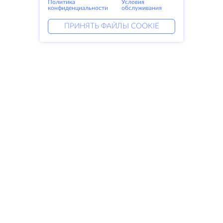
Политика
Условия
конфиденциальности
обслуживания
ПРИНЯТЬ ФАЙЛЫ COOKIE
Услуги
Решения
Выделенные серверы
DevOps услуги
VPS
Linked helper
Колокация
Keitaro VPS
Домены
RDP
Резервное хранилище
SSL-сертификаты
Компания
Права
О компании
SLA
Свяжитесь с нами
Политика
Дата центры
конфиденциальности
Looking glass
Положение о
База знаний
конфиденциальности
Партнерская программа
Условия предоставления услуг