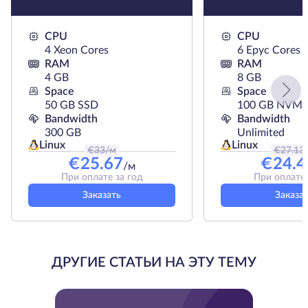
CPU
CPU
4 Xeon Cores
6 Epyc Cores
RAM
RAM
4 GB
8 GB
Space
Space
50 GB SSD
100 GB NVMe
Bandwidth
Bandwidth
300 GB
Unlimited
Linux
Linux
€
33
/м
€
27.13
€
25.67
€
24.4
/м
При оплате за год
При оплате 
Заказать
Заказа
ДРУГИЕ СТАТЬИ НА ЭТУ ТЕМУ