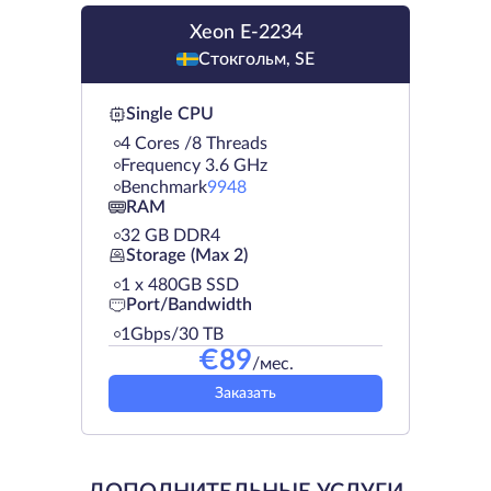
Xeon E-2234
Стокгольм, SE
Single CPU
4 Cores /8 Threads
Frequency 3.6 GHz
Benchmark
9948
RAM
32 GB DDR4
Storage (Max 2)
1 х 480GB SSD
Port/Bandwidth
1Gbps/30 TB
€
89
/мес.
Заказать