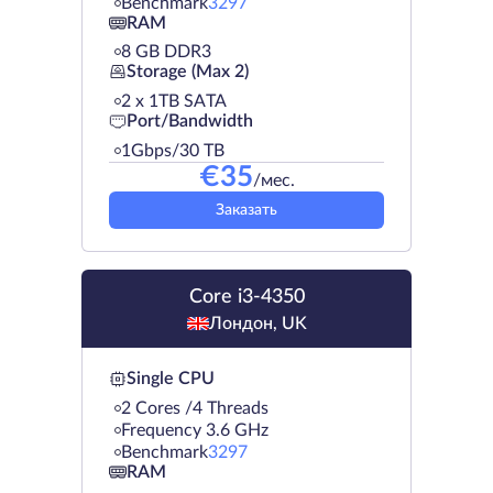
Benchmark
3297
RAM
8 GB DDR3
Storage (Max 2)
2 х 1TB SATA
Port/Bandwidth
1Gbps/30 TB
€
35
/мес.
Заказать
Core i3-4350
Лондон, UK
Single CPU
2 Cores /4 Threads
Frequency 3.6 GHz
Benchmark
3297
RAM