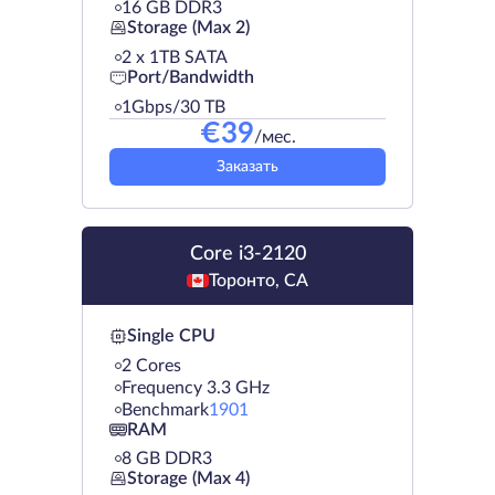
16 GB DDR3
Storage (Max 2)
2 х 1TB SATA
Port/Bandwidth
1Gbps/30 TB
€
39
/мес.
Заказать
Core i3-2120
Торонто, CA
Single CPU
2 Cores
Frequency 3.3 GHz
Benchmark
1901
RAM
8 GB DDR3
Storage (Max 4)