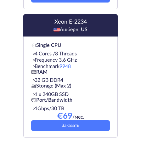
Xeon E-2234
Ашберн, US
Single CPU
4 Cores /8 Threads
Frequency 3.6 GHz
Benchmark
9948
RAM
32 GB DDR4
Storage (Max 2)
1 х 240GB SSD
Port/Bandwidth
1Gbps/30 TB
€
69
/мес.
Заказать