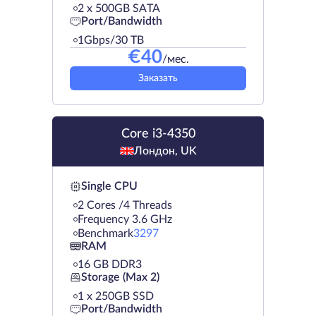
2 х 500GB SATA
Port/Bandwidth
1Gbps/30 TB
€
40
/мес.
Заказать
Core i3-4350
Лондон, UK
Single CPU
2 Cores /4 Threads
Frequency 3.6 GHz
Benchmark
3297
RAM
16 GB DDR3
Storage (Max 2)
1 х 250GB SSD
Port/Bandwidth