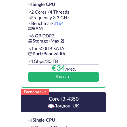
Single CPU
2 Cores /4 Threads
Frequency 3.3 GHz
Benchmark
2164
RAM
8 GB DDR3
Storage (Max 2)
1 х 500GB SATA
Port/Bandwidth
1Gbps/30 TB
€
34
/мес.
Заказать
Распродажа
Core i3-4350
Лондон, UK
Single CPU