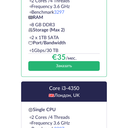
2 Cores /4 Threads
Frequency 3.6 GHz
Benchmark
3297
RAM
8 GB DDR3
Storage (Max 2)
2 х 1TB SATA
Port/Bandwidth
1Gbps/30 TB
€
35
/мес.
Заказать
Core i3-4350
Лондон, UK
Single CPU
2 Cores /4 Threads
Frequency 3.6 GHz