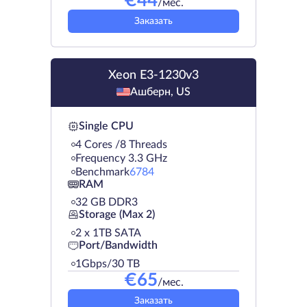
€
44
/мес.
Заказать
Xeon E3-1230v3
Ашберн, US
Single CPU
4 Cores /8 Threads
Frequency 3.3 GHz
Benchmark
6784
RAM
32 GB DDR3
Storage (Max 2)
2 х 1TB SATA
Port/Bandwidth
1Gbps/30 TB
€
65
/мес.
Заказать