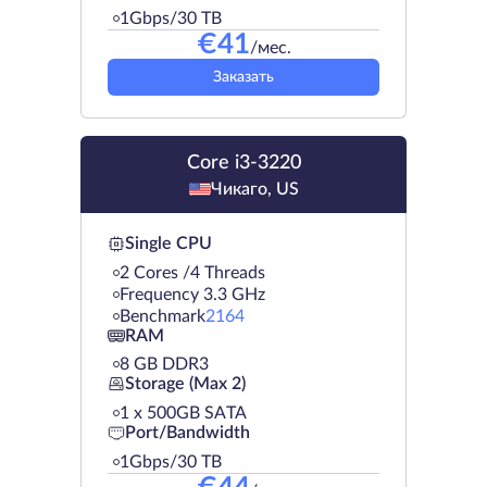
1Gbps/30 TB
€
41
/мес.
Заказать
Core i3-3220
Чикаго, US
Single CPU
2 Cores /4 Threads
Frequency 3.3 GHz
Benchmark
2164
RAM
8 GB DDR3
Storage (Max 2)
1 х 500GB SATA
Port/Bandwidth
1Gbps/30 TB