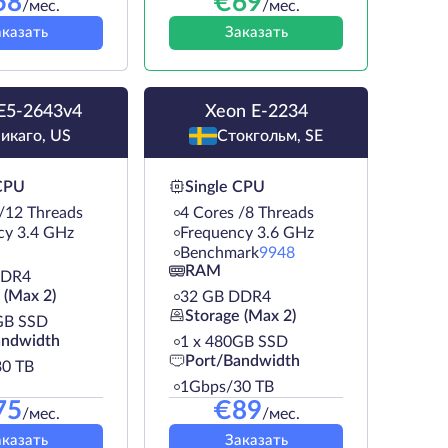
58
€
69
/мес.
/мес.
аказать
Заказать
E5-2643v4
Xeon E-2234
икаго, US
Стокгольм, SE
 CPU
Single CPU
 /12 Threads
4 Cores /8 Threads
cy 3.4 GHz
Frequency 3.6 GHz
Benchmark
9948
RAM
DDR4
 (Max 2)
32 GB DDR4
Storage (Max 2)
GB SSD
andwidth
1 х 480GB SSD
Port/Bandwidth
0 TB
1Gbps/30 TB
75
€
89
/мес.
/мес.
аказать
Заказать