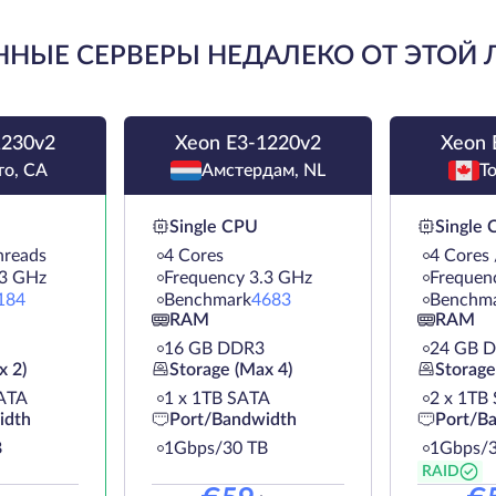
НЫЕ СЕРВЕРЫ НЕДАЛЕКО ОТ ЭТОЙ
1230v2
Xeon E3-1220v2
Xeon 
то, CA
Амстердам, NL
Т
Single CPU
Single
hreads
4 Cores
4 Cores 
.3 GHz
Frequency 3.3 GHz
Frequen
184
Benchmark
4683
Benchm
RAM
RAM
16 GB DDR3
24 GB 
x 2)
Storage (Max 4)
Storage
ATA
1 х 1TB SATA
2 х 1TB
idth
Port/Bandwidth
Port/B
B
1Gbps/30 TB
1Gbps/3
RAID