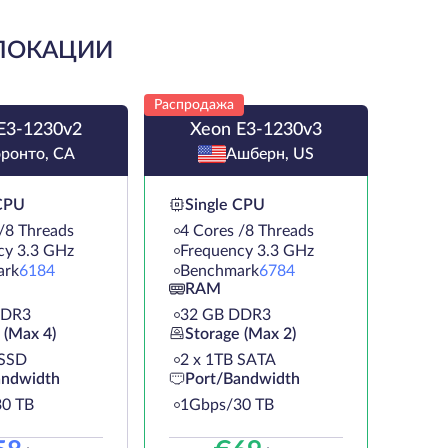
 ЛОКАЦИИ
Распродажа
E3-1230v2
Xeon E3-1230v3
оронто, CA
Ашберн, US
 CPU
Single CPU
/8 Threads
4 Cores /8 Threads
cy 3.3 GHz
Frequency 3.3 GHz
ark
6184
Benchmark
6784
RAM
DDR3
32 GB DDR3
 (Max 4)
Storage (Max 2)
 SSD
2 х 1TB SATA
andwidth
Port/Bandwidth
0 TB
1Gbps/30 TB