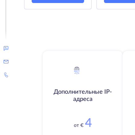
Дополнительные IP-
адреса
4
от €