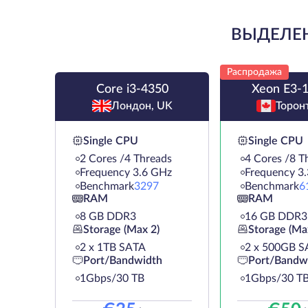
ВЫДЕЛЕН
Распродажа
Core i3-4350
Xeon E3-
Лондон, UK
Торон
Single CPU
Single CPU
2 Cores /4 Threads
4 Cores /8 T
Frequency 3.6 GHz
Frequency 3
Benchmark
3297
Benchmark
6
RAM
RAM
8 GB DDR3
16 GB DDR3
Storage (Max 2)
Storage (Ma
2 х 1TB SATA
2 х 500GB S
Port/Bandwidth
Port/Bandw
1Gbps/30 TB
1Gbps/30 T