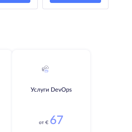
Услуги DevOps
67
от €