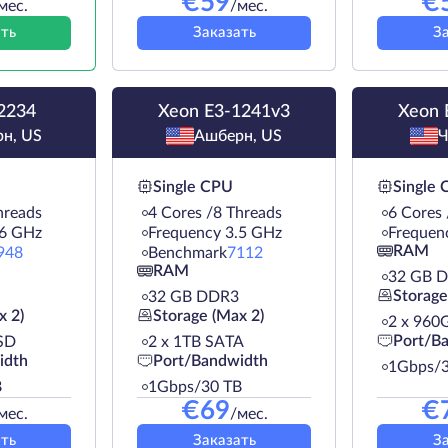
€
59
€
мес.
/мес.
ть
Заказать
З
2234
Xeon E3-1241v3
Xeon 
н, US
Ашберн, US
Ч
Single CPU
Single
hreads
4 Cores /8 Threads
6 Cores
.6 GHz
Frequency 3.5 GHz
Frequen
RAM
948
Benchmark
7112
RAM
32 GB 
Storage
32 GB DDR3
x 2)
Storage (Max 2)
2 х 960
Port/B
SD
2 х 1TB SATA
idth
Port/Bandwidth
1Gbps/3
B
1Gbps/30 TB
€
69
€
мес.
/мес.
ть
Заказать
З