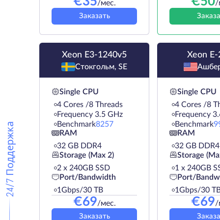
€
35
€
50
/мес.
/
Заказать
Заказа
Xeon E3-1240v5
Xeon E-
Стокгольм, SE
Ашбер
Single CPU
Single CPU
4 Cores /8 Threads
4 Cores /8 T
Frequency 3.5 GHz
Frequency 3
Benchmark
8257
Benchmark
9
24/7 Поддержка
RAM
RAM
32 GB DDR4
32 GB DDR4
Storage (Max 2)
Storage (Ma
2 х 240GB SSD
1 х 240GB S
Port/Bandwidth
Port/Bandw
1Gbps/30 TB
1Gbps/30 T
€
69
€
69
/мес.
/
Заказать
Заказа