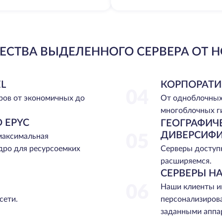
СТВА ВЫДЕЛЕННОГО СЕРВЕРА ОТ H
L
КОРПОРАТИ
04
ров от экономичных до
От одноблочных
многоблочных г
 EPYC
ГЕОГРАФИЧ
ДИВЕРСИФ
 максимальная
05
Серверы доступн
дро для ресурсоемких
расширяемся.
СЕРВЕРЫ НА
06
Наши клиенты и
сети.
персонализиров
заданными аппа