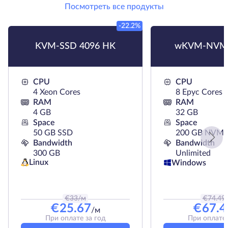
Посмотреть все продукты
-22.2%
KVM-SSD 4096 HK
wKVM-NVMe
CPU
CPU
4 Xeon Cores
8 Epyc Cores
RAM
RAM
4 GB
32 GB
Space
Space
50 GB SSD
200 GB NVMe
Bandwidth
Bandwidth
300 GB
Unlimited
Linux
Windows
€
33
/м
€
74.49
€
25.67
€
67.4
/м
При оплате за год
При оплате 