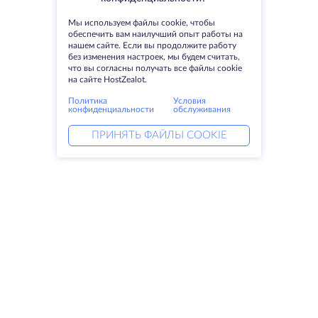
Мы используем файлы cookie, чтобы
обеспечить вам наилучший опыт работы на
нашем сайте. Если вы продолжите работу
без изменения настроек, мы будем считать,
что вы согласны получать все файлы cookie
на сайте HostZealot.
Политика
Условия
конфиденциальности
обслуживания
ПРИНЯТЬ ФАЙЛЫ COOKIE
Услуги
Решения
Выделенные серверы
DevOps услуги
VPS
Linked helper
Колокация
Keitaro VPS
Домены
RDP
Резервное хранилище
SSL-сертификаты