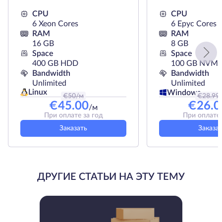
CPU
CPU
6 Xeon Cores
6 Epyc Cores
RAM
RAM
16 GB
8 GB
Space
Space
400 GB HDD
100 GB NVMe
Bandwidth
Bandwidth
Unlimited
Unlimited
Linux
Windows
€
50
/м
€
28.99
€
45.00
€
26.0
/м
При оплате за год
При оплате 
Заказать
Заказа
ДРУГИЕ СТАТЬИ НА ЭТУ ТЕМУ