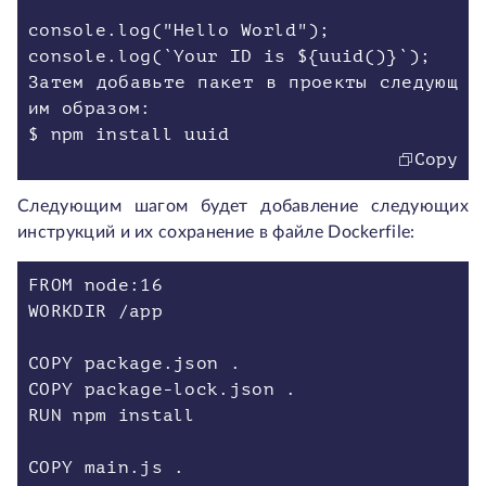
console.log("Hello World");
console.log(`Your ID is ${uuid()}`);
Затем добавьте пакет в проекты следующ
им образом:
$ npm install uuid
Copy
Следующим шагом будет добавление следующих
инструкций и их сохранение в файле Dockerfile:
FROM node:16
WORKDIR /app
COPY package.json .
COPY package-lock.json .
RUN npm install
COPY main.js .