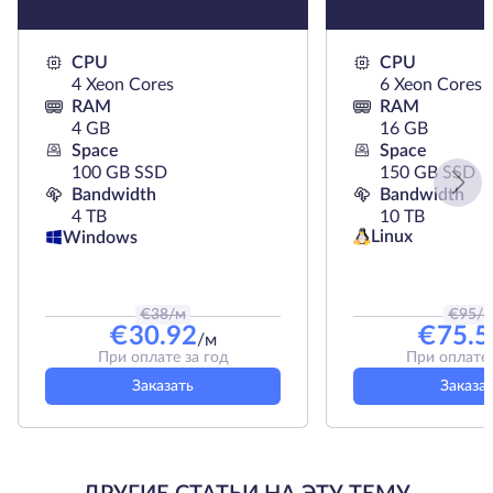
CPU
CPU
4 Xeon Cores
6 Xeon Cores
RAM
RAM
4 GB
16 GB
Space
Space
100 GB SSD
150 GB SSD
Bandwidth
Bandwidth
4 TB
10 TB
Linux
Windows
€
38
/м
€
95
/
€
30.92
€
75.5
/м
При оплате за год
При оплате 
Заказать
Заказа