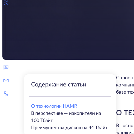
Спрос 
Содержание статьи
компани
базе т
О технологии HAMR
О Т
В перспективе — накопители на
100 Тбайт
В осно
Преимущества дисков на 44 Тбайт
заключ