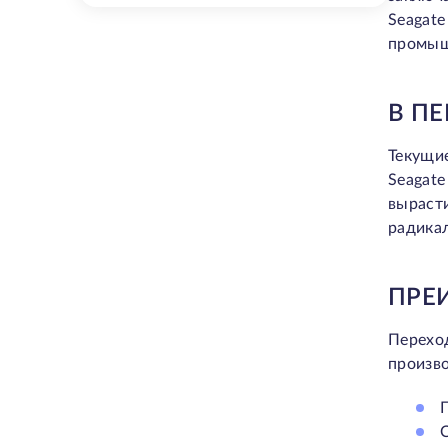
Seagat
промыш
В ПЕ
Текущи
Seagat
вырасти
радикал
ПРЕ
Перехо
произво