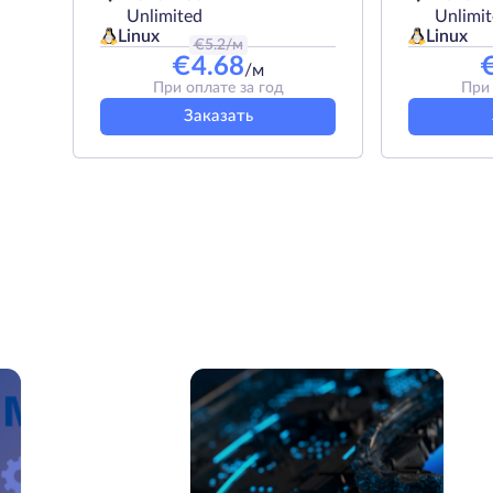
Unlimited
Unlimi
Linux
Linux
€
5.2
/м
€
4.68
/м
При оплате за год
При 
Заказать