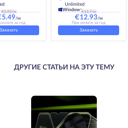
ted
Unlimited
Windows
€
5.92
/м
€
13.7
/м
€
5.49
€
12.93
/м
/м
оплате за год
При оплате за год
Заказать
Заказать
ДРУГИЕ СТАТЬИ НА ЭТУ ТЕМУ