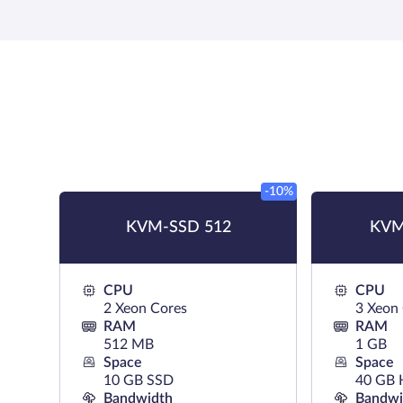
-10%
KVM-SSD 512
KVM
CPU
CPU
2 Xeon Cores
3 Xeon
RAM
RAM
512 MB
1 GB
Space
Space
10 GB SSD
40 GB
Bandwidth
Bandwi