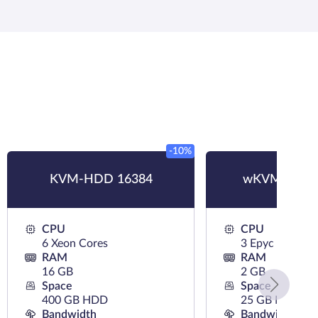
-10%
KVM-HDD 16384
wKVM-NVMe
CPU
CPU
6 Xeon Cores
3 Epyc Cores
RAM
RAM
16 GB
2 GB
Space
Space
400 GB HDD
25 GB NVMe
Bandwidth
Bandwidth