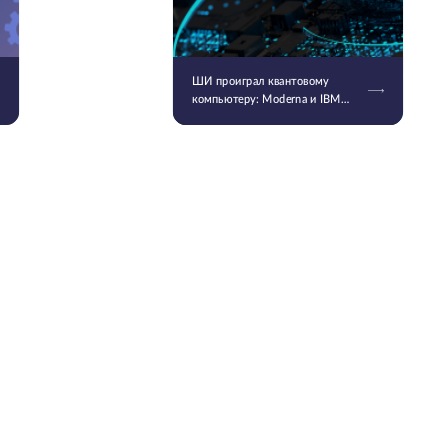
ШИ проиграл квантовому
компьютеру: Moderna и IBM
смоделировали самую
длинную молекулу