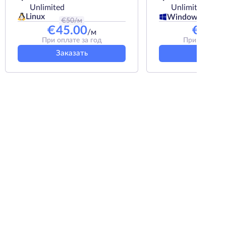
Unlimited
Unlimited
Linux
Windows
€
50
/м
€
9.9
/м
€
45.00
€
8.91
/м
При оплате за год
При оплате з
Заказать
Заказат