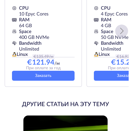
CPU
CPU
10 Epyc Cores
4 Epyc Cores
RAM
RAM
64 GB
4 GB
Space
Space
400 GB NVMe
50 GB NVMe
Bandwidth
Bandwidth
Unlimited
Unlimited
Linux
Linux
€
135.49
/м
€
16.93
€
121.94
€
15.2
/м
При оплате за год
При оплате 
Заказать
Заказа
ДРУГИЕ СТАТЬИ НА ЭТУ ТЕМУ