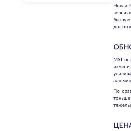
Новая 
версия
битную
достига
ОБН
MSI пе
измени
усилив
алюмин
По сра
тоньше 
тяжёлых
ЦЕН