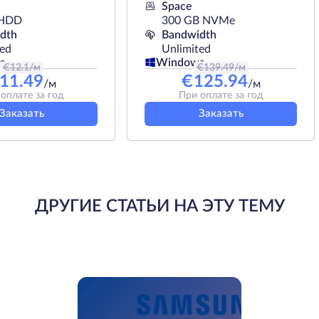
Space
 HDD
300 GB NVMe
dth
Bandwidth
ted
Unlimited
s
Windows
€
12.1
/м
€
139.49
/м
11.49
€
125.94
/м
/м
оплате за год
При оплате за год
Заказать
Заказать
ДРУГИЕ СТАТЬИ НА ЭТУ ТЕМУ