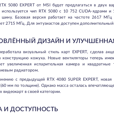
RTX 5080 EXPERT от MSI будет предлагаться в двух ва
х используется чип RTX 5080 с 10 752 CUDA-ядрами и
 шину. Базовая версия работает на частоте 2617 МГц 
ет 2715 МГц. Для энтузиастов доступен дополнительный р
ОВЛЁННЫЙ ДИЗАЙН И УЛУЧШЕННА
реработала визуальный стиль карт EXPERT, сделав акц
в конструкцию кожуха. Новые вентиляторы теперь имею
ает увеличенная испарительная камера и квадратные
иевым радиатором.
внению с предыдущей RTX 4080 SUPER EXPERT, новая к
(60 мм по толщине). Однако масса осталась впечатляющей
 видеокарт в своей категории.
А И ДОСТУПНОСТЬ