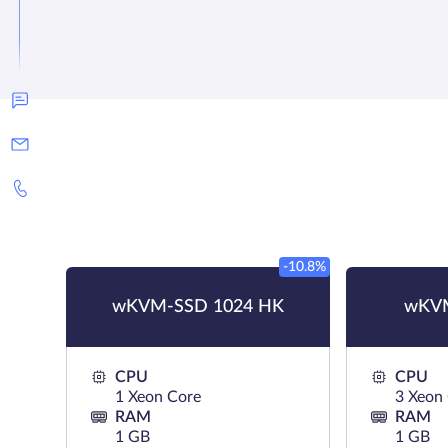
-10.8%
wKVM-SSD 1024 HK
wKV
CPU
CPU
1 Xeon Core
3 Xeon
RAM
RAM
1 GB
1 GB