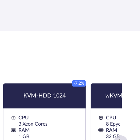
-7.2%
KVM-HDD 1024
wKVM-NVMe
CPU
CPU
3 Xeon Cores
8 Epyc Cores
RAM
RAM
1 GB
32 GB