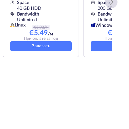
Space
Space
40 GB HDD
200 GB NVMe
Bandwidth
Bandwidth
Unlimited
Unlimited
Linux
Windows
€
5.92
/м
€
74.49
/
€
5.49
€
67.4
/м
При оплате за год
При оплате з
Заказать
Заказат