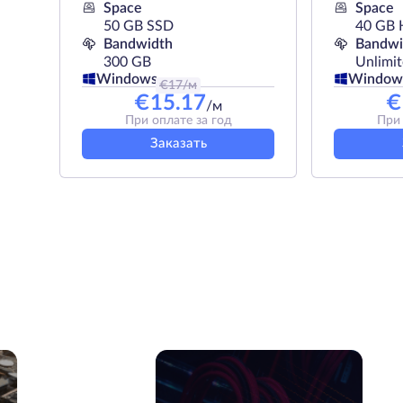
Space
Space
50 GB SSD
40 GB
Bandwidth
Bandwi
300 GB
Unlimi
Windows
Window
€
17
/м
€
15.17
€
/м
При оплате за год
При 
Заказать