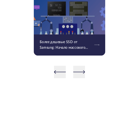
Более дешевые SSD от
Samsung: Начало массового
производства V9 QLC NAND 9-
го поколения