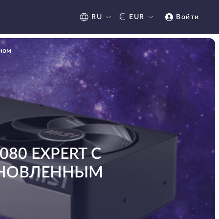
€
RU
EUR
Войти
йном
80 EXPERT С
БНОВЛЕННЫМ