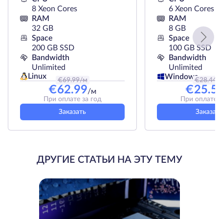
8 Xeon Cores
6 Xeon Cores
RAM
RAM
32 GB
8 GB
Space
Space
200 GB SSD
100 GB SSD
Bandwidth
Bandwidth
Unlimited
Unlimited
Linux
Windows
€
69.99
/м
€
28.44
€
62.99
€
25.5
/м
При оплате за год
При оплате 
Заказать
Заказа
ДРУГИЕ СТАТЬИ НА ЭТУ ТЕМУ