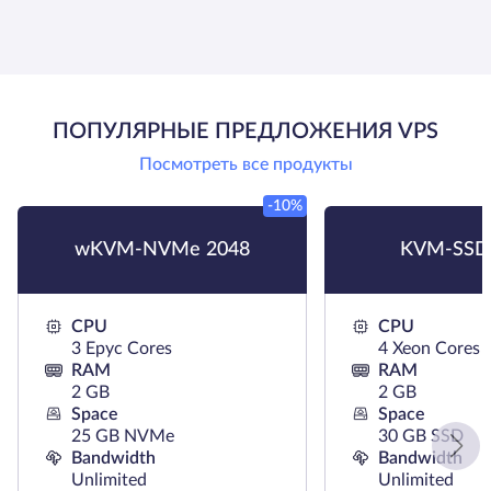
ПОПУЛЯРНЫЕ ПРЕДЛОЖЕНИЯ VPS
Посмотреть все продукты
-10%
wKVM-NVMe 2048
KVM-SSD
CPU
CPU
3 Epyc Cores
4 Xeon Cores
RAM
RAM
2 GB
2 GB
Space
Space
25 GB NVMe
30 GB SSD
Bandwidth
Bandwidth
Unlimited
Unlimited