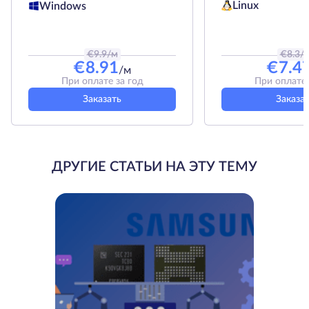
Linux
Windows
€
9.9
/м
€
8.3
/
€
8.91
€
7.4
/м
При оплате за год
При оплате 
Заказать
Заказа
ДРУГИЕ СТАТЬИ НА ЭТУ ТЕМУ