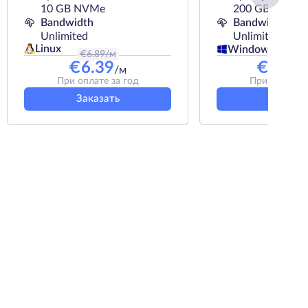
10 GB NVMe
200 GB NVMe
Bandwidth
Bandwidth
Unlimited
Unlimited
Linux
Windows
€
6.89
/м
€
74.49
/
€
6.39
€
67.4
/м
При оплате за год
При оплате з
Заказать
Заказат