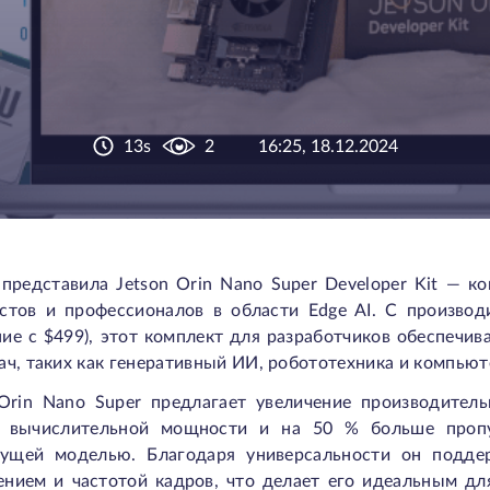
13s
2
16:25, 18.12.2024
 представила Jetson Orin Nano Super Developer Kit — к
астов и профессионалов в области Edge AI.
С производ
ие с $499), этот комплект для разработчиков обеспечи
ач, таких как генеративный ИИ, робототехника и компьют
 Orin Nano Super предлагает увеличение производител
 вычислительной мощности и на 50 % больше пропу
ущей моделью. Благодаря универсальности он подде
ением и частотой кадров, что делает его идеальным дл