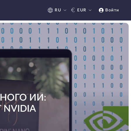
€
RU
EUR
Войти
НОГО ИИ:
 NVIDIA