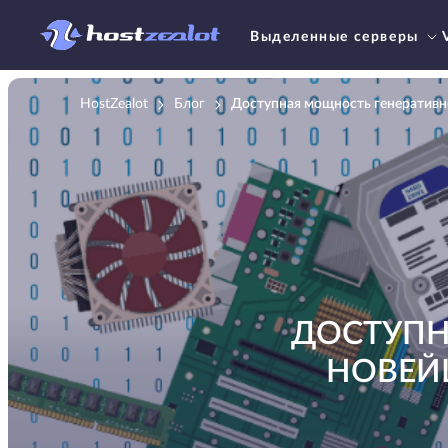
Выделенные серверы
HostZealot
Блог
Доступная мощность генеративн
ДОСТУПН
НОВЕЙШ