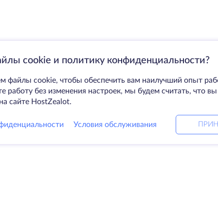
айлы cookie и политику конфиденциальности?
м файлы cookie, чтобы обеспечить вам наилучший опыт раб
 работу без изменения настроек, мы будем считать, что вы
на сайте HostZealot.
фиденциальности
Условия обслуживания
ПРИН
Решения
Ко
ные серверы
DevOps услуги
О к
Linked helper
Свя
я
Keitaro VPS
Дат