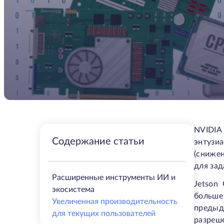
NVIDIA
Содержание статьи
энтузи
(снижен
для зад
Расширенные инструменты ИИ и
Jetson
экосистема
больше
Увеличенная производительность
предыд
для текущих пользователей
разреш