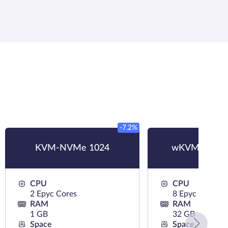
-7.2%
KVM-NVMe 1024
wKVM-NVMe
CPU
CPU
2 Epyc Cores
8 Epyc Cores
RAM
RAM
1 GB
32 GB
Space
Space