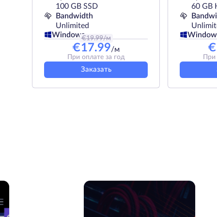
100 GB SSD
60 GB
Bandwidth
Bandwi
Unlimited
Unlimi
Windows
Window
€
19.99
/м
€
17.99
€
/м
При оплате за год
При 
Заказать