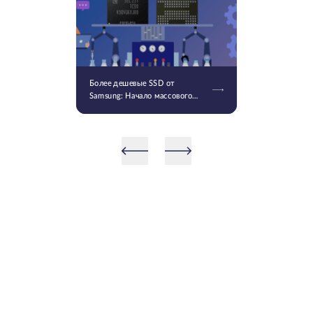
Более дешевые SSD от
Samsung: Начало массового
производства V9 QLC NAND 9-
го поколения