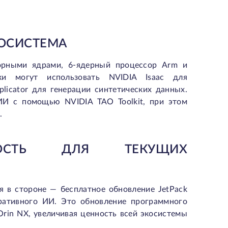
КОСИСТЕМА
орными ядрами,
6-ядерный процессор Arm
и
ки могут использовать NVIDIA Isaac для
plicator для генерации синтетических данных.
ИИ с помощью NVIDIA TAO Toolkit, при этом
.
ЬНОСТЬ ДЛЯ ТЕКУЩИХ
ся в стороне —
бесплатное обновление JetPack
ративного ИИ. Это обновление программного
Orin NX
, увеличивая ценность всей экосистемы