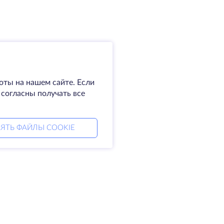
оты на нашем сайте. Если
 согласны получать все
ЯТЬ ФАЙЛЫ COOKIE
мпания
Права
омпании
SLA
житесь с нами
Политика
а центры
конфиденциальности