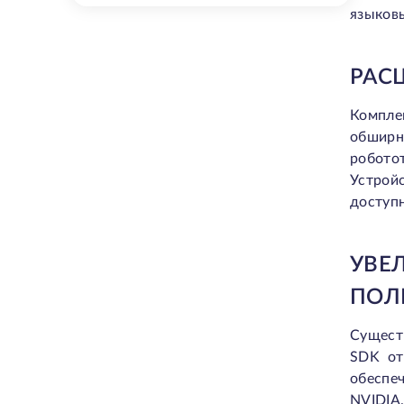
языковы
РАС
Компле
обширн
роботот
Устрой
доступн
УВ
ПОЛ
Сущест
SDK
от
обеспе
NVIDIA