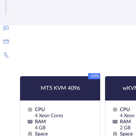
-10%
MT5 KVM 4096
wKV
CPU
CPU
4 Xeon Cores
4 Xeon
RAM
RAM
4 GB
2 GB
Space
Space