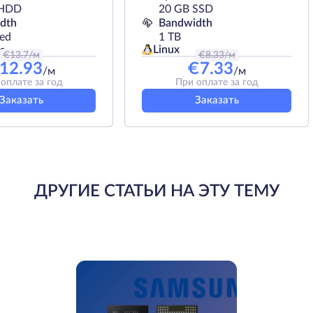
 HDD
20 GB SSD
dth
Bandwidth
ted
1 TB
Linux
s
€
13.7
/м
€
8.33
/м
12.93
€
7.33
/м
/м
оплате за год
При оплате за год
Заказать
Заказать
ДРУГИЕ СТАТЬИ НА ЭТУ ТЕМУ