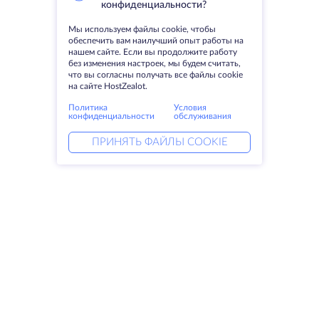
конфиденциальности?
Мы используем файлы cookie, чтобы
обеспечить вам наилучший опыт работы на
нашем сайте. Если вы продолжите работу
без изменения настроек, мы будем считать,
что вы согласны получать все файлы cookie
на сайте HostZealot.
Политика
Условия
конфиденциальности
обслуживания
ПРИНЯТЬ ФАЙЛЫ COOKIE
Услуги
Решения
Выделенные серверы
DevOps услуги
VPS
DDoS защита
Колокация
Linked helper
Домены
Keitaro VPS
Резервное хранилище
RDP