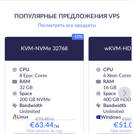
ПОПУЛЯРНЫЕ ПРЕДЛОЖЕНИЯ VPS
Посмотреть все продукты
-10%
KVM-NVMe 32768
wKVM-HDD
CPU
CPU
8 Epyc Cores
6 Xeon Cores
RAM
RAM
32 GB
16 GB
Space
Space
200 GB NVMe
400 GB HDD
Bandwidth
Bandwidth
Unlimited
Unlimited
Linux
Windows
€
70.49
/м
€
56
/
€
63.44
€
51.0
/м
При оплате за год
При оплате 