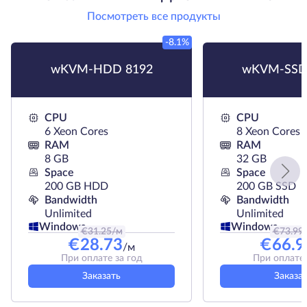
Посмотреть все продукты
-8.1%
wKVM-HDD 8192
wKVM-SSD
CPU
CPU
6 Xeon Cores
8 Xeon Cores
RAM
RAM
8 GB
32 GB
Space
Space
200 GB HDD
200 GB SSD
Bandwidth
Bandwidth
Unlimited
Unlimited
Windows
Windows
€
31.25
/м
€
73.99
€
28.73
€
66.9
/м
При оплате за год
При оплате 
Заказать
Заказа