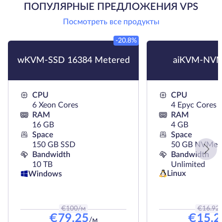
ПОПУЛЯРНЫЕ ПРЕДЛОЖЕНИЯ VPS
Посмотреть все продукты
-20.8%
wKVM-SSD 16384 Metered
aiKVM-NVM
CPU
CPU
6 Xeon Cores
4 Epyc Cores
RAM
RAM
16 GB
4 GB
Space
Space
150 GB SSD
50 GB NVMe
Bandwidth
Bandwidth
10 TB
Unlimited
Linux
Windows
€
100
/м
€
16.92
€
79.25
€
15.2
/м