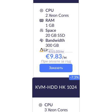
CPU
2 Xeon Cores
RAM
1 GB
Space
20 GB SSD
Bandwidth
300 GB
Linux
€
11.33
/м
€
9.83
/м
При оплате за год
Заказать
-7.3%
KVM-HDD HK 1024
CPU
3 Xeon Cores