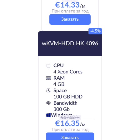
€
14.33
/м
При оплате за год
Заказать
-4.5%
wKVM-HDD HK 4096
CPU
4 Xeon Cores
RAM
4 GB
Space
100 GB HDD
Bandwidth
300 Gb
Windows
€
17.12
/м
€
16.35
/м
При оплате за год
Заказать