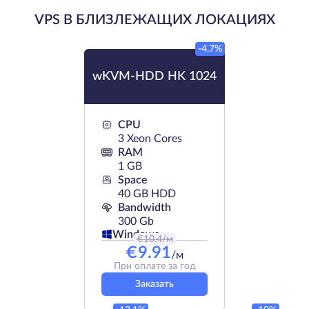
VPS В БЛИЗЛЕЖАЩИХ ЛОКАЦИЯХ
-4.7%
wKVM-HDD HK 1024
CPU
3 Xeon Cores
RAM
1 GB
Space
40 GB HDD
Bandwidth
300 Gb
Windows
€
10.4
/м
€
9.91
/м
При оплате за год
Заказать