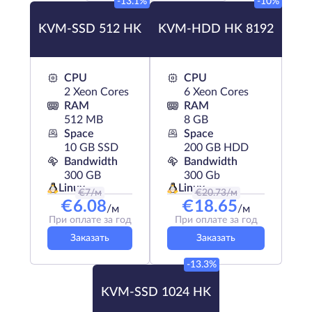
-13.1%
-10%
KVM-SSD 512 HK
KVM-HDD HK 8192
CPU
CPU
2 Xeon Cores
6 Xeon Cores
RAM
RAM
512 MB
8 GB
Space
Space
10 GB SSD
200 GB HDD
Bandwidth
Bandwidth
300 GB
300 Gb
Linux
Linux
€
7
/м
€
20.73
/м
€
6.08
€
18.65
/м
/м
При оплате за год
При оплате за год
Заказать
Заказать
-13.3%
KVM-SSD 1024 HK