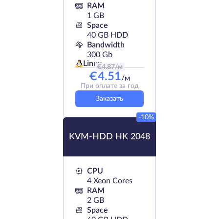
RAM
1 GB
Space
40 GB HDD
Bandwidth
300 Gb
Linux
€
4.87
/м
€
4.51
/м
При оплате за год
Заказать
-10%
KVM-HDD HK 2048
CPU
4 Xeon Cores
RAM
2 GB
Space