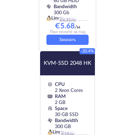
60 GB HDD
Bandwidth
300 Gb
Linux
€
6.31
/м
€
5.68
/м
При оплате за год
Заказать
-20.4%
KVM-SSD 2048 HK
CPU
2 Xeon Cores
RAM
2 GB
Space
30 GB SSD
Bandwidth
300 GB
Linux
€
18
/м