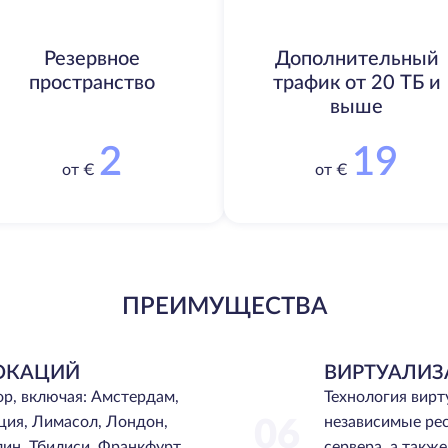
Резервное
Дополнительный
пространство
трафик от 20 ТБ и
выше
2
19
от €
от €
ПРЕИМУЩЕСТВА
ОКАЦИЙ
ВИРТУАЛИЗ
ор, включая: Амстердам,
Технология вир
ция, Лимасол, Лондон,
независимые ре
06
лин, Тбилиси, Франкфурт,
сервера, а такж