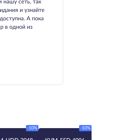
 нашу сеть, так
идания и узнайте
доступна. А пока
р в одной из
-10%
-10%