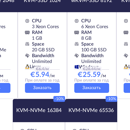
 2048
KVM-SSD 1024
wKVM-SSD 8192
KV
CPU
CPU
res
3 Xeon Cores
6 Xeon Cores
RAM
RAM
1 GB
8 GB
Space
Space
VMe
20 GB SSD
100 GB SSD
h
Bandwidth
Bandwidth
Unlimited
Unlimited
Linux
Windows
€
6.4
/м
€
28.44
/м
€
5.94
€
25.59
/м
/м
/м
а год
При оплате за год
При оплате за год
При
ь
Заказать
Заказать
-10%
-10%
KVM-NVMe 16384
KVM-NVMe 65536