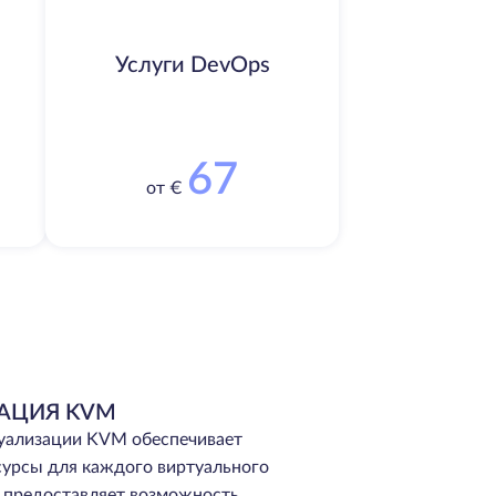
Услуги DevOps
67
от €
АЦИЯ KVM
туализации KVM обеспечивает
сурсы для каждого виртуального
е предоставляет возможность