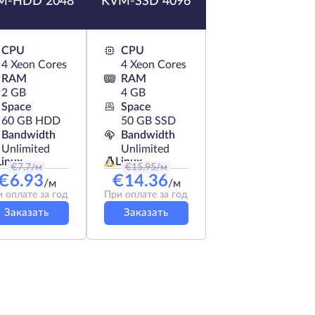
M-HDD 2048
KVM-SSD 4096
CPU
CPU
4 Xeon Cores
4 Xeon Cores
RAM
RAM
2 GB
4 GB
Space
Space
60 GB HDD
50 GB SSD
Bandwidth
Bandwidth
Unlimited
Unlimited
Linux
Linux
€
7.7
/м
€
15.95
/м
€
6.93
€
14.36
/м
/м
 оплате за год
При оплате за год
Заказать
Заказать