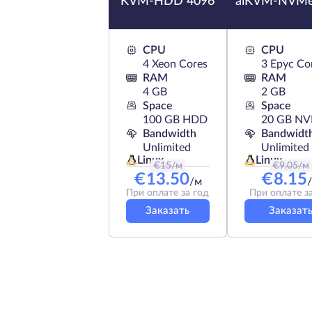
KVM-HDD 4096
aiKVM-NVMe
CPU
CPU
4 Xeon Cores
3 Epyc Co
RAM
RAM
4 GB
2 GB
Space
Space
100 GB HDD
20 GB N
Bandwidth
Bandwidt
Unlimited
Unlimited
Linux
Linux
€
15
/м
€
9.05
/м
€
13.50
€
8.15
/м
При оплате за год
При оплате з
Заказать
Заказат