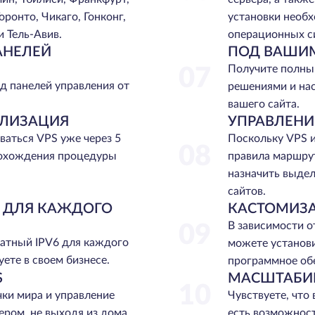
оронто, Чикаго, Гонконг,
установки необ
и Тель-Авив.
операционных с
АНЕЛЕЙ
ПОД ВАШИ
Получите полны
07
д панелей управления от
решениями и на
вашего сайта.
АЛИЗАЦИЯ
УПРАВЛЕНИ
ваться VPS уже через 5
Поскольку VPS и
08
рохождения процедуры
правила маршру
назначить выдел
сайтов.
6 ДЛЯ КАЖДОГО
КАСТОМИЗ
В зависимости о
09
атный IPV6 для каждого
можете установи
ете в своем бизнесе.
программное об
S
МАСШТАБИ
10
ки мира и управление
Чувствуете, что 
ром, не выходя из дома.
есть возможнос