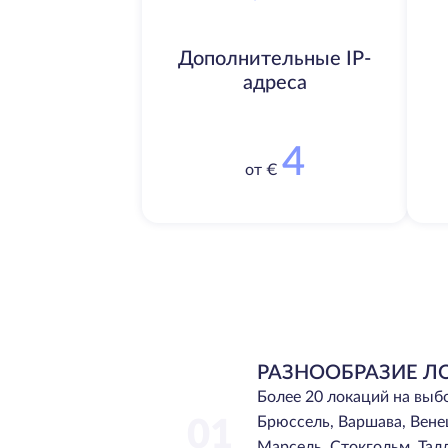
Дополнительные IP-
адреса
4
от €
РАЗНООБРАЗИЕ Л
Более 20 локаций на выб
Брюссель, Варшава, Вене
01
Марсель, Стокгольм, Тал