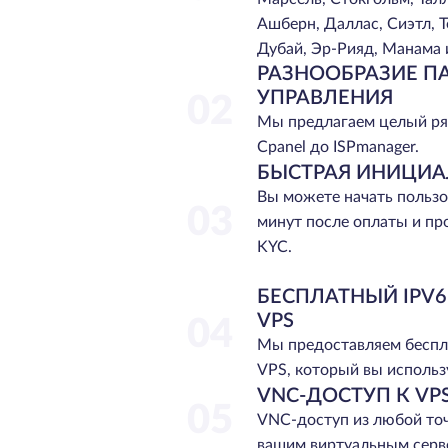
Ашберн, Даллас, Сиэтл, Т
Дубай, Эр-Рияд, Манама 
РАЗНООБРАЗИЕ П
УПРАВЛЕНИЯ
02
Мы предлагаем целый ря
Cpanel до ISPmanager.
БЫСТРАЯ ИНИЦИ
Вы можете начать пользо
03
минут после оплаты и п
KYC.
БЕСПЛАТНЫЙ IPV
VPS
04
Мы предоставляем беспл
VPS, который вы использу
VNC-ДОСТУП К VP
05
VNC-доступ из любой точ
вашим виртуальным серве