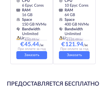
CPU
CPU
6 Epyc Cores
10 Epyc Cores
RAM
RAM
16 GB
64 GB
Space
Space
150 GB NVMe
400 GB NVMe
Bandwidth
Bandwidth
Unlimited
Unlimited
Linux
Linux
€
50.49
/м
€
135.49
/м
€
45.44
€
121.94
/м
/м
При оплате за год
При оплате за год
Заказать
Заказать
ПРЕДОСТАВЛЯЕТСЯ БЕСПЛАТНО