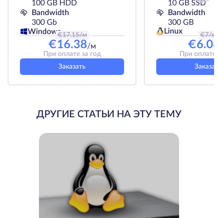
100 GB HDD
10 GB SSD
Bandwidth
Bandwidth
300 Gb
300 GB
Linux
Windows
€
17.15
/м
€
7
/м
€
16.38
€
6.0
/м
При оплате за год
При оплате 
Заказать
Заказа
ДРУГИЕ СТАТЬИ НА ЭТУ ТЕМУ