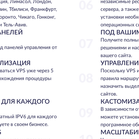
ция, Лимасол, Лондон,
независимые ре
06
лин, Тбилиси, Франкфурт,
сервера, а такж
оронто, Чикаго, Гонконг,
установки необ
и Тель-Авив.
операционных с
АНЕЛЕЙ
ПОД ВАШИ
Получите полны
07
д панелей управления от
решениями и на
вашего сайта.
АЛИЗАЦИЯ
УПРАВЛЕНИ
ваться VPS уже через 5
Поскольку VPS и
08
рохождения процедуры
правила маршру
назначить выдел
сайтов.
6 ДЛЯ КАЖДОГО
КАСТОМИЗ
В зависимости о
09
атный IPV6 для каждого
можете установи
ете в своем бизнесе.
программное об
S
МАСШТАБИ