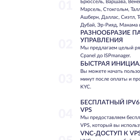
Брюссель, Варшава, Вене
01
Марсель, Стокгольм, Тал
Ашберн, Даллас, Сиэтл, Т
Дубай, Эр-Рияд, Манама 
РАЗНООБРАЗИЕ П
УПРАВЛЕНИЯ
02
Мы предлагаем целый ря
Cpanel до ISPmanager.
БЫСТРАЯ ИНИЦИ
Вы можете начать пользо
03
минут после оплаты и п
KYC.
БЕСПЛАТНЫЙ IPV
VPS
04
Мы предоставляем беспл
VPS, который вы использу
VNC-ДОСТУП К VP