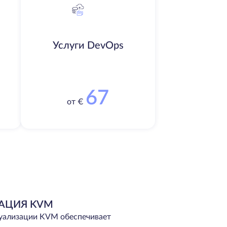
Услуги DevOps
67
от €
АЦИЯ KVM
туализации KVM обеспечивает