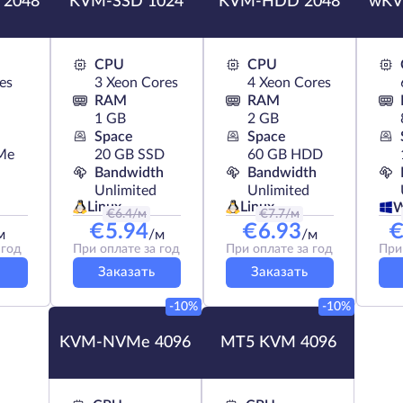
 2048
KVM-SSD 1024
KVM-HDD 2048
wKV
CPU
CPU
es
3 Xeon Cores
4 Xeon Cores
RAM
RAM
1 GB
2 GB
Space
Space
Me
20 GB SSD
60 GB HDD
Bandwidth
Bandwidth
Unlimited
Unlimited
Linux
Linux
W
€
6.4
/м
€
7.7
/м
€
5.94
€
6.93
м
/м
/м
 год
При оплате за год
При оплате за год
При
Заказать
Заказать
-10%
-10%
KVM-NVMe 4096
MT5 KVM 4096