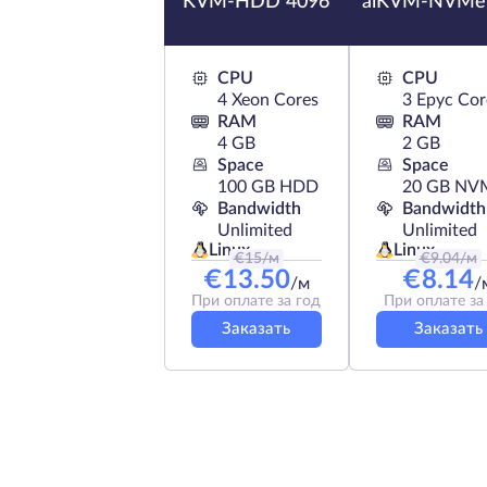
KVM-HDD 4096
aiKVM-NVMe
CPU
CPU
4 Xeon Cores
3 Epyc Cor
RAM
RAM
4 GB
2 GB
Space
Space
100 GB HDD
20 GB NV
Bandwidth
Bandwidth
Unlimited
Unlimited
Linux
Linux
€
15
/м
€
9.04
/м
€
13.50
€
8.14
/м
/
При оплате за год
При оплате за
Заказать
Заказать