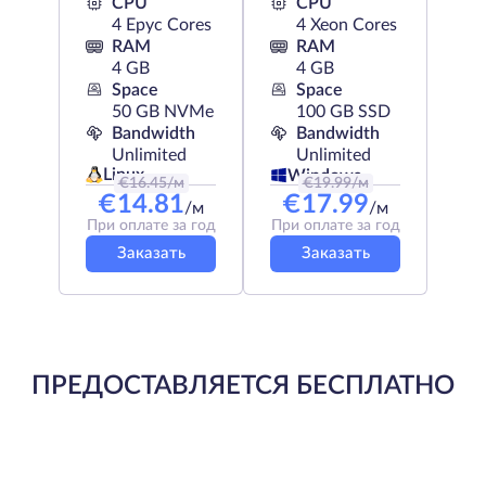
CPU
CPU
4 Epyc Cores
4 Xeon Cores
RAM
RAM
4 GB
4 GB
Space
Space
50 GB NVMe
100 GB SSD
Bandwidth
Bandwidth
Unlimited
Unlimited
Linux
Windows
€
16.45
/м
€
19.99
/м
€
14.81
€
17.99
/м
/м
При оплате за год
При оплате за год
Заказать
Заказать
ПРЕДОСТАВЛЯЕТСЯ БЕСПЛАТНО