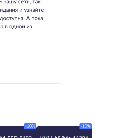
 нашу сеть, так
идания и узнайте
доступна. А пока
р в одной из
-10%
-10%