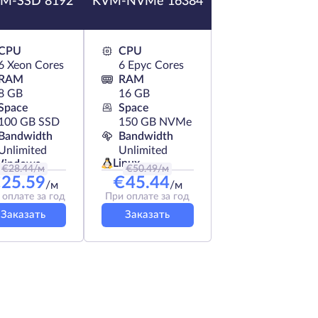
M-SSD 8192
KVM-NVMe 16384
CPU
CPU
6 Xeon Cores
6 Epyc Cores
RAM
RAM
8 GB
16 GB
Space
Space
100 GB SSD
150 GB NVMe
Bandwidth
Bandwidth
Unlimited
Unlimited
Linux
indows
€
28.44
/м
€
50.49
/м
€
25.59
€
45.44
/м
/м
 оплате за год
При оплате за год
Заказать
Заказать