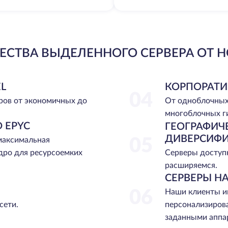
СТВА ВЫДЕЛЕННОГО СЕРВЕРА ОТ H
L
КОРПОРАТИ
04
ров от экономичных до
От одноблочных
многоблочных г
 EPYC
ГЕОГРАФИЧ
ДИВЕРСИФ
 максимальная
05
Серверы доступн
дро для ресурсоемких
расширяемся.
СЕРВЕРЫ НА
06
Наши клиенты и
сети.
персонализиров
заданными аппа