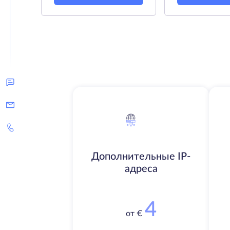
Дополнительные IP-
адреса
4
от €