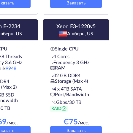
аказать
Заказать
n E-2234
Xeon E3-1220v5
шберн, US
Ашберн, US
 CPU
Single CPU
/8 Threads
4 Cores
cy 3.6 GHz
Frequency 3 GHz
RAM
ark
9948
32 GB DDR4
Storage (Max 4)
DDR4
 (Max 2)
4 х 4TB SATA
Port/Bandwidth
GB SSD
andwidth
1Gbps/30 TB
0 TB
RAID
69
€
75
/мес.
/мес.
аказать
Заказать