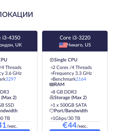
 ЛОКАЦИИ
 i3-4350
Core i3-3220
ондон, UK
Чикаго, US
 CPU
Single CPU
/4 Threads
2 Cores /4 Threads
cy 3.6 GHz
Frequency 3.3 GHz
ark
3297
Benchmark
2164
RAM
DDR3
8 GB DDR3
 (Max 2)
Storage (Max 2)
GB SSD
1 х 500GB SATA
andwidth
Port/Bandwidth
0 TB
1Gbps/30 TB
41
€
44
/мес.
/мес.