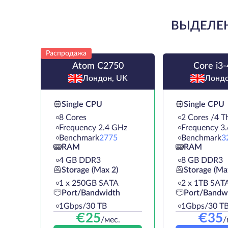
ВЫДЕЛЕН
Распродажа
Atom C2750
Core i3
Лондон, UK
Лондо
Single CPU
Single CPU
8 Cores
2 Cores /4 T
Frequency 2.4 GHz
Frequency 3
Benchmark
2775
Benchmark
3
RAM
RAM
4 GB DDR3
8 GB DDR3
Storage (Max 2)
Storage (Ma
1 х 250GB SATA
2 х 1TB SAT
Port/Bandwidth
Port/Bandw
1Gbps/30 TB
1Gbps/30 T
€
25
€
35
/мес.
/