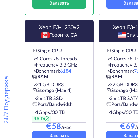
Заказать
Заказа
Xeon E3-1230v2
Xeon E3-
Торонто, CA
Сиэт
Single CPU
Single CPU
4 Cores /8 Threads
4 Cores /8 T
Frequency 3.3 GHz
Frequency 3
Benchmark
6184
Benchmark
7
RAM
RAM
24/7 Поддержка
24 GB DDR3
32 GB DDR3
Storage (Max 4)
Storage (Ma
2 х 1TB SSD
2 х 1TB SAT
Port/Bandwidth
Port/Bandw
1Gbps/30 TB
1Gbps/30 T
RAID
€
58
€
69
/мес.
/
Заказать
Заказа