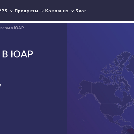
VPS
Продукты
Компания
Блог
рверы в ЮАР
 В ЮАР
а