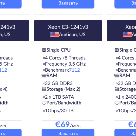
ть
Заказать
З
1241v3
Xeon E3-1241v3
Xeo
л, US
Ашберн, US
А
Single CPU
Single
hreads
4 Cores /8 Threads
4 Cores 
.5 GHz
Frequency 3.5 GHz
Frequen
112
Benchmark
7112
Benchm
RAM
RAM
32 GB DDR3
32 GB 
x 4)
Storage (Max 2)
Storage
A
2 х 1TB SATA
1 х 240
idth
Port/Bandwidth
Port/B
B
1Gbps/30 TB
1Gbps/3
€
69
€
мес.
/мес.
ть
Заказать
З