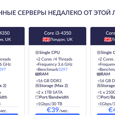
НЫЕ СЕРВЕРЫ НЕДАЛЕКО ОТ ЭТОЙ
-4350
Core i3-4350
Core
н, UK
Лондон, UK
Л
Single CPU
Single
hreads
2 Cores /4 Threads
2 Cores 
.6 GHz
Frequency 3.6 GHz
Frequen
297
Benchmark
3297
Benchm
RAM
RAM
16 GB DDR3
16 GB 
x 2)
Storage (Max 2)
Storage
A
2 х 1TB SATA
1 х 250
idth
Port/Bandwidth
Port/B
B
1Gbps/30 TB
1Gbps/3
€
39
€
мес.
/мес.