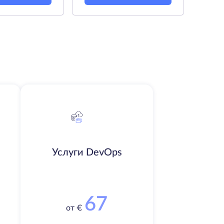
Услуги DevOps
67
от €