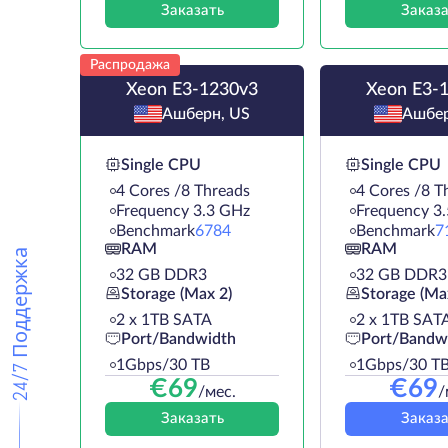
Заказать
Заказа
Распродажа
Xeon E3-1230v3
Xeon E3-
Ашберн, US
Ашбер
Single CPU
Single CPU
4 Cores /8 Threads
4 Cores /8 T
Frequency 3.3 GHz
Frequency 3
Benchmark
6784
Benchmark
7
RAM
RAM
24/7 Поддержка
32 GB DDR3
32 GB DDR3
Storage (Max 2)
Storage (Ma
2 х 1TB SATA
2 х 1TB SAT
Port/Bandwidth
Port/Bandw
1Gbps/30 TB
1Gbps/30 T
€
69
€
69
/мес.
/
Заказать
Заказа