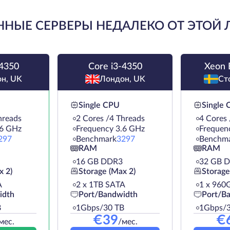
НЫЕ СЕРВЕРЫ НЕДАЛЕКО ОТ ЭТОЙ
-4350
Core i3-4350
Xeon 
н, UK
Лондон, UK
Ст
Single CPU
Single
hreads
2 Cores /4 Threads
4 Cores 
.6 GHz
Frequency 3.6 GHz
Frequen
297
Benchmark
3297
Benchm
RAM
RAM
16 GB DDR3
32 GB 
x 2)
Storage (Max 2)
Storage
A
2 х 1TB SATA
1 х 960
idth
Port/Bandwidth
Port/B
B
1Gbps/30 TB
1Gbps/3
€
39
€
мес.
/мес.