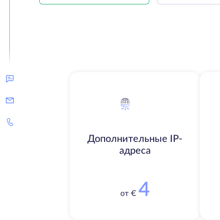
Дополнительные IP-
адреса
4
от €