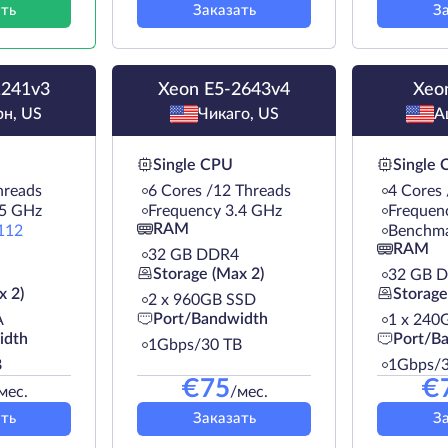
ть
Заказать
З
1241v3
Xeon E5-2643v4
Xeo
н, US
Чикаго, US
А
Single CPU
Single
hreads
6 Cores /12 Threads
4 Cores 
.5 GHz
Frequency 3.4 GHz
Frequen
RAM
112
Benchm
RAM
32 GB DDR4
Storage (Max 2)
32 GB 
x 2)
Storage
2 х 960GB SSD
Port/Bandwidth
A
1 х 240
idth
Port/B
1Gbps/30 TB
B
1Gbps/3
€
75
€
мес.
/мес.
ть
Заказать
З