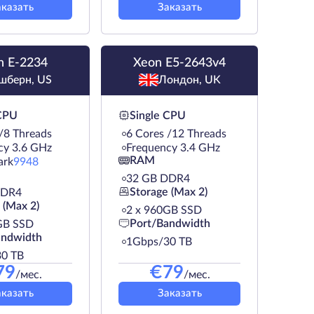
аказать
Заказать
n E-2234
Xeon E5-2643v4
шберн, US
Лондон, UK
 CPU
Single CPU
/8 Threads
6 Cores /12 Threads
cy 3.6 GHz
Frequency 3.4 GHz
RAM
ark
9948
32 GB DDR4
Storage (Max 2)
DDR4
 (Max 2)
2 х 960GB SSD
Port/Bandwidth
GB SSD
andwidth
1Gbps/30 TB
0 TB
79
€
79
/мес.
/мес.
аказать
Заказать