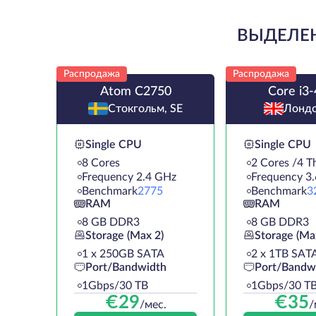
ВЫДЕЛЕН
Распродажа
Распродажа
Atom C2750
Core i3
Стокгольм, SE
Лондо
Single CPU
Single CPU
8 Cores
2 Cores /4 T
Frequency 2.4 GHz
Frequency 3
Benchmark
2775
Benchmark
3
RAM
RAM
8 GB DDR3
8 GB DDR3
Storage (Max 2)
Storage (Ma
1 х 250GB SATA
2 х 1TB SAT
Port/Bandwidth
Port/Bandw
1Gbps/30 TB
1Gbps/30 T
€
29
€
35
/мес.
/