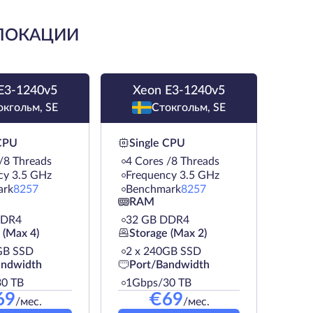
 ЛОКАЦИИ
E3-1240v5
Xeon E3-1240v5
окгольм, SE
Стокгольм, SE
 CPU
Single CPU
/8 Threads
4 Cores /8 Threads
cy 3.5 GHz
Frequency 3.5 GHz
ark
8257
Benchmark
8257
RAM
DDR4
32 GB DDR4
 (Max 4)
Storage (Max 2)
GB SSD
2 х 240GB SSD
andwidth
Port/Bandwidth
0 TB
1Gbps/30 TB
69
€
69
/мес.
/мес.