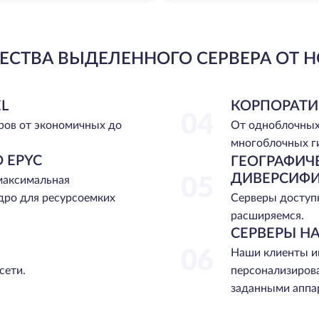
СТВА ВЫДЕЛЕННОГО СЕРВЕРА ОТ H
L
КОРПОРАТИ
04
ров от экономичных до
От одноблочных
многоблочных г
 EPYC
ГЕОГРАФИЧ
ДИВЕРСИФ
 максимальная
05
Серверы доступн
дро для ресурсоемких
расширяемся.
СЕРВЕРЫ НА
06
Наши клиенты и
сети.
персонализиров
заданными аппа