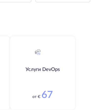
Услуги DevOps
67
от €