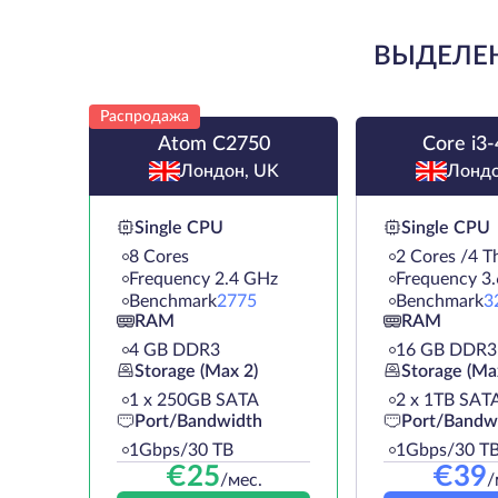
ВЫДЕЛЕН
Распродажа
Atom C2750
Core i3
Лондон, UK
Лондо
Single CPU
Single CPU
8 Cores
2 Cores /4 T
Frequency 2.4 GHz
Frequency 3
Benchmark
2775
Benchmark
3
RAM
RAM
4 GB DDR3
16 GB DDR3
Storage (Max 2)
Storage (Ma
1 х 250GB SATA
2 х 1TB SAT
Port/Bandwidth
Port/Bandw
1Gbps/30 TB
1Gbps/30 T
€
25
€
39
/мес.
/