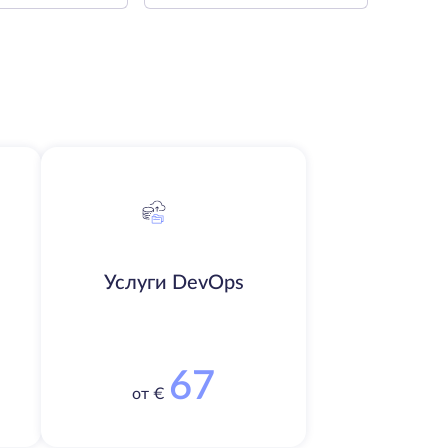
Услуги DevOps
67
от €