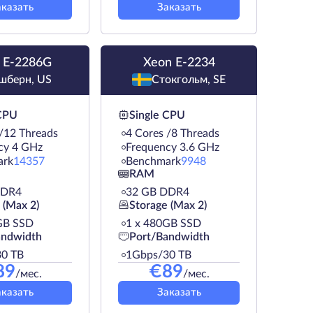
аказать
Заказать
 E-2286G
Xeon E-2234
шберн, US
Стокгольм, SE
 CPU
Single CPU
 /12 Threads
4 Cores /8 Threads
cy 4 GHz
Frequency 3.6 GHz
ark
14357
Benchmark
9948
RAM
DDR4
32 GB DDR4
 (Max 2)
Storage (Max 2)
GB SSD
1 х 480GB SSD
andwidth
Port/Bandwidth
0 TB
1Gbps/30 TB
89
€
89
/мес.
/мес.
аказать
Заказать