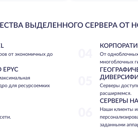
СТВА ВЫДЕЛЕННОГО СЕРВЕРА ОТ H
L
КОРПОРАТИ
04
ров от экономичных до
От одноблочных
многоблочных г
 EPYC
ГЕОГРАФИЧ
ДИВЕРСИФ
 максимальная
05
Серверы доступн
дро для ресурсоемких
расширяемся.
СЕРВЕРЫ НА
06
Наши клиенты и
сети.
персонализиров
заданными аппа