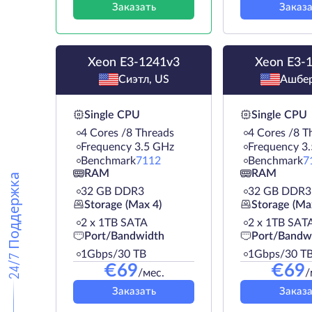
Заказать
Заказа
Xeon E3-1241v3
Xeon E3-
Сиэтл, US
Ашбер
Single CPU
Single CPU
4 Cores /8 Threads
4 Cores /8 T
Frequency 3.5 GHz
Frequency 3
Benchmark
7112
Benchmark
7
RAM
RAM
24/7 Поддержка
32 GB DDR3
32 GB DDR3
Storage (Max 4)
Storage (Ma
2 х 1TB SATA
2 х 1TB SAT
Port/Bandwidth
Port/Bandw
1Gbps/30 TB
1Gbps/30 T
€
69
€
69
/мес.
/
Заказать
Заказа