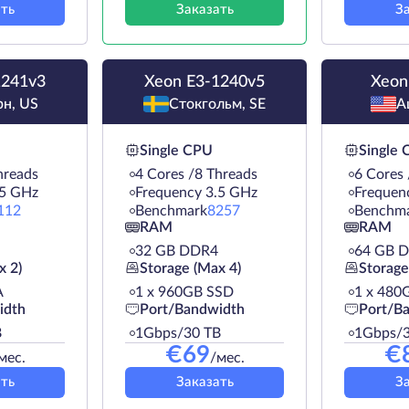
ть
Заказать
З
1241v3
Xeon E3-1240v5
Xeon
н, US
Стокгольм, SE
А
Single CPU
Single
hreads
4 Cores /8 Threads
6 Cores
.5 GHz
Frequency 3.5 GHz
Frequen
112
Benchmark
8257
Benchm
RAM
RAM
32 GB DDR4
64 GB 
x 2)
Storage (Max 4)
Storage
A
1 х 960GB SSD
1 х 480
idth
Port/Bandwidth
Port/B
B
1Gbps/30 TB
1Gbps/3
€
69
€
мес.
/мес.
ть
Заказать
З