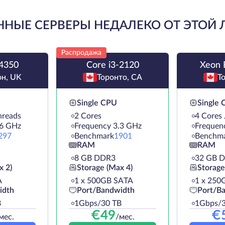
НЫЕ СЕРВЕРЫ НЕДАЛЕКО ОТ ЭТОЙ
Распродажа
-4350
Core i3-2120
Xeon 
н, UK
Торонто, CA
Т
Single CPU
Single
hreads
2 Cores
4 Cores 
.6 GHz
Frequency 3.3 GHz
Frequen
297
Benchmark
1901
Benchm
RAM
RAM
8 GB DDR3
32 GB 
x 2)
Storage (Max 4)
Storage
A
1 х 500GB SATA
1 х 250
idth
Port/Bandwidth
Port/B
B
1Gbps/30 TB
1Gbps/3
€
49
€
мес.
/мес.