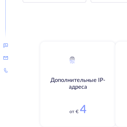
Дополнительные IP-
адреса
4
от €