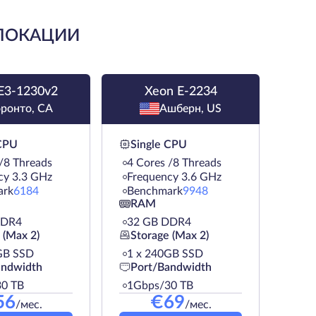
 ЛОКАЦИИ
E3-1230v2
Xeon E-2234
оронто, CA
Ашберн, US
 CPU
Single CPU
/8 Threads
4 Cores /8 Threads
cy 3.3 GHz
Frequency 3.6 GHz
ark
6184
Benchmark
9948
RAM
DDR4
32 GB DDR4
 (Max 2)
Storage (Max 2)
GB SSD
1 х 240GB SSD
andwidth
Port/Bandwidth
0 TB
1Gbps/30 TB
56
€
69
/мес.
/мес.