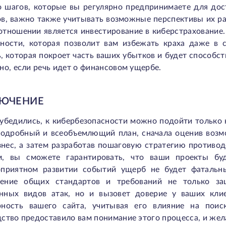
 шагов, которые вы регулярно предпринимаете для дос
ов, важно также учитывать возможные перспективы их р
отношении является инвестирование в киберстрахование
сности, которая позволит вам избежать краха даже в 
 которая покроет часть ваших убытков и будет способст
но, если речь идет о финансовом ущербе.
ЮЧЕНИЕ
убедились, к кибербезопасности можно подойти только к
подробный и всеобъемлющий план, сначала оценив возм
знес, а затем разработав пошаговую стратегию противо
м, вы сможете гарантировать, что ваши проекты 
оприятном развитии событий ущерб не будет фатальн
ение общих стандартов и требований не только з
нных видов атак, но и вызовет доверие у ваших кли
рность вашего сайта, учитывая его влияние на пои
ство предоставило вам понимание этого процесса, и жел