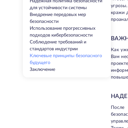
Надежная политика безопасности
угрозы
для устойчивости системы
кражи д
Внедрение передовых мер
проанал
безопасности
Использование прогрессивных
подходов кибербезопасности
ВАЖН
Соблюдение требований и
стандартов индустрии
Как уж
Ключевые принципы безопасного
Вам не
будущего
проект
Заключение
информ
повышен
НАДЕ
После 
безопас
управл