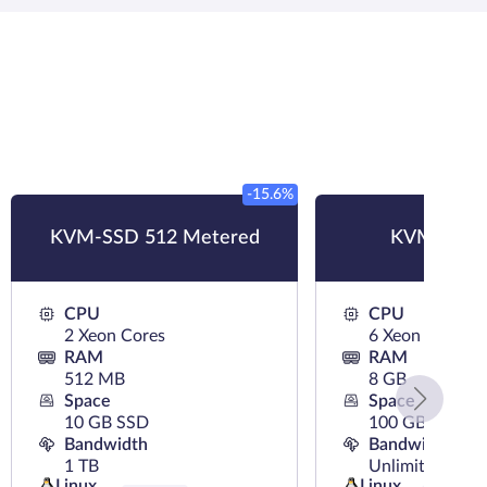
-15.6%
KVM-SSD 512 Metered
KVM-SSD 
CPU
CPU
2 Xeon Cores
6 Xeon Cores
RAM
RAM
512 MB
8 GB
Space
Space
10 GB SSD
100 GB SSD
Bandwidth
Bandwidth
1 TB
Unlimited
Linux
Linux