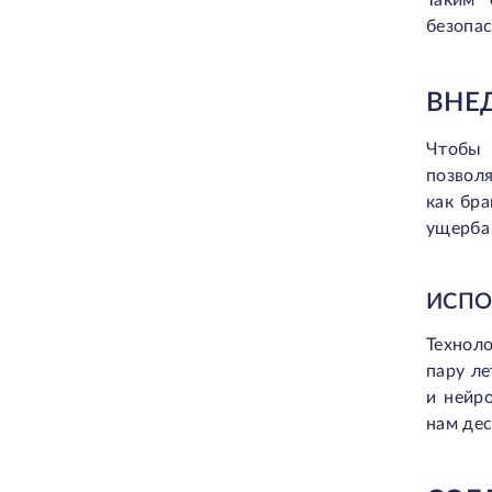
Таким 
безопас
ВНЕ
Чтобы 
позвол
как бр
ущерба 
ИСПО
Технол
пару л
и нейр
нам дес