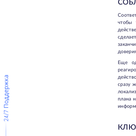
СОБ
Соответ
чтобы 
действ
сделае
заканч
доверия
Еще од
реагир
24/7 Поддержка
действ
сразу 
локали
плана н
информ
КЛЮ