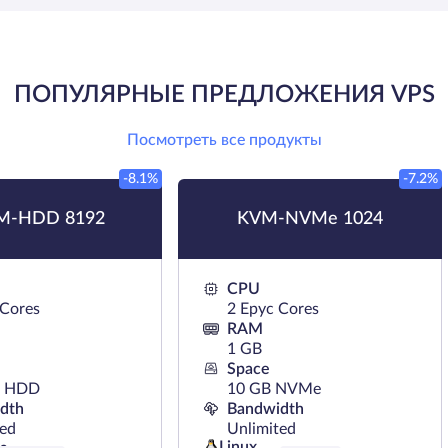
ПОПУЛЯРНЫЕ ПРЕДЛОЖЕНИЯ VPS
Посмотреть все продукты
-8.1%
-7.2%
M-HDD 8192
KVM-NVMe 1024
CPU
 Cores
2 Epyc Cores
RAM
1 GB
Space
B HDD
10 GB NVMe
dth
Bandwidth
ted
Unlimited
Linux
s