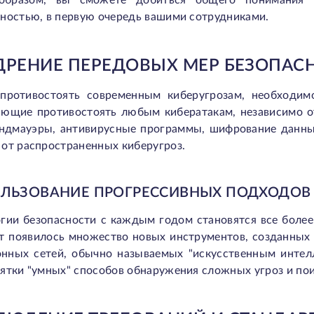
образом, вы сможете добиться общего понимания 
ностью, в первую очередь вашими сотрудниками.
ДРЕНИЕ ПЕРЕДОВЫХ МЕР БЕЗОПАС
противостоять современным киберугрозам, необходим
яющие противостоять любым кибератакам, независимо от
андмауэры, антивирусные программы, шифрование данных
от распространенных киберугроз.
ЛЬЗОВАНИЕ ПРОГРЕССИВНЫХ ПОДХОДОВ
огии безопасности с каждым годом становятся все боле
ет появилось множество новых инструментов, созданны
онных сетей, обычно называемых "искусственным интелл
ятки "умных" способов обнаружения сложных угроз и пои