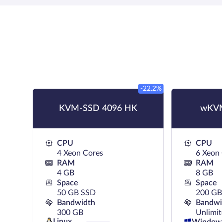
-22.2%
KVM-SSD 4096 HK
wKV
CPU
CPU
4 Xeon Cores
6 Xeon
RAM
RAM
4 GB
8 GB
Space
Space
50 GB SSD
200 G
Bandwidth
Bandwi
300 GB
Unlimi
Linux
Window