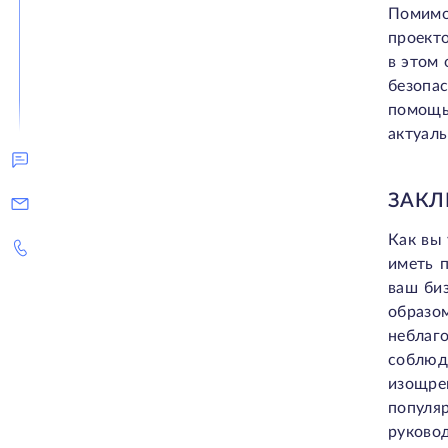
Помимо
проект
в этом 
безопа
помощь,
актуаль
ЗАКЛ
Как вы 
иметь 
ваш би
образо
неблаг
соблюд
изощре
популя
руковод