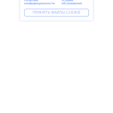
Политика
Условия
конфиденциальности
обслуживания
ПРИНЯТЬ ФАЙЛЫ COOKIE
Услуги
Решения
Выделенные серверы
DevOps услуги
VPS
Linked helper
Колокация
Keitaro VPS
Домены
RDP
Резервное хранилище
SSL-сертификаты
Компания
Права
О компании
SLA
Свяжитесь с нами
Политика
Дата центры
конфиденциальности
Looking glass
Положение о
База знаний
конфиденциальности
Партнерская программа
Условия предоставления услуг