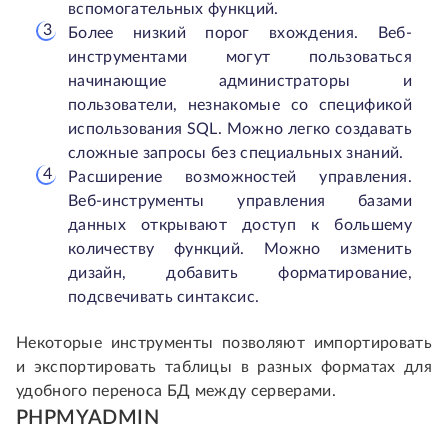
вспомогательных функций.
Более низкий порог вхождения. Веб-
инструментами могут пользоваться
начинающие администраторы и
пользователи, незнакомые со спецификой
использования SQL. Можно легко создавать
сложные запросы без специальных знаний.
Расширение возможностей управления.
Веб-инструменты управления базами
данных открывают доступ к большему
количеству функций. Можно изменить
дизайн, добавить форматирование,
подсвечивать синтаксис.
Некоторые инструменты позволяют импортировать
и экспортировать таблицы в разных форматах для
удобного переноса БД между серверами.
PHPMYADMIN