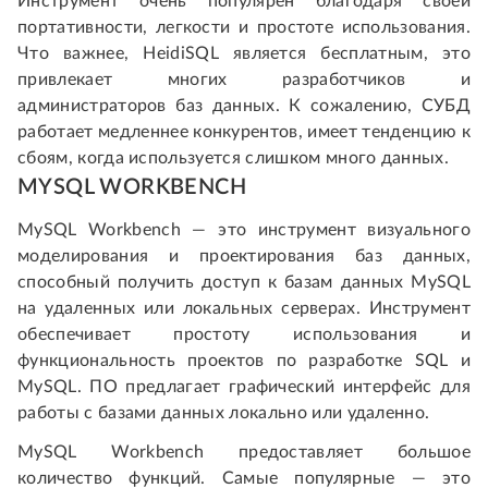
Инструмент очень популярен благодаря своей
портативности, легкости и простоте использования.
Что важнее, HeidiSQL является бесплатным, это
привлекает многих разработчиков и
администраторов баз данных. К сожалению, СУБД
работает медленнее конкурентов, имеет тенденцию к
сбоям, когда используется слишком много данных.
MYSQL WORKBENCH
MySQL Workbench — это инструмент визуального
моделирования и проектирования баз данных,
способный получить доступ к базам данных MySQL
на удаленных или локальных серверах. Инструмент
обеспечивает простоту использования и
функциональность проектов по разработке SQL и
MySQL. ПО предлагает графический интерфейс для
работы с базами данных локально или удаленно.
MySQL Workbench предоставляет большое
количество функций. Самые популярные — это