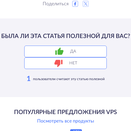
Поделиться
БЫЛА ЛИ ЭТА СТАТЬЯ ПОЛЕЗНОЙ ДЛЯ ВАС?
ДА
НЕТ
1
пользователи считают эту статью полезной
ПОПУЛЯРНЫЕ ПРЕДЛОЖЕНИЯ VPS
Посмотреть все продукты