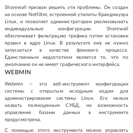
Shorewall призван решить эти проблемы. Он создан
на основе Netfilter, встроенной утилиты брандмауэра
Linux, и позволяет администраторам реализовывать
индивидуальные конфигурации. Shorewall
обеспечивает фильтрацию трафика путем установки
правил в ядре Linux. В результате ему не нужно
запускаться в качестве фонового процесса.
Единственным недостатком является то, что по
умолчанию он не имеет графического интерфейса.
WEBMIN
Webmin — это веб-инструмент конфигурации
системы с открытым исходным кодом для
администрирования системы Linux. Его нельзя
назвать полноценным СУБД, но возможность
управления базами данных в инструменте
предусмотрена.
С помощью этого инструмента можно управлять