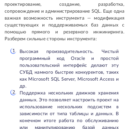
проектирование, создание, разработка,
сопровождение и администрирование SQL. Еще одна
важная возможность инструмента — модификация
существующих и поддерживаемых баз данных с
помощью прямого и резервного инжиниринга.
Разберем сильные стороны инструмента:
Высокая производительность. Чистый
программный код Oracle и простой
пользовательский интерфейс делают эту
СУБД намного быстрее конкурентов, таких
как Microsoft SQL Server, Microsoft Access и
др.
Поддержка нескольких движков хранения
данных. Это позволяет настроить проект на
использование нескольких подсистем в
зависимости от типа таблицы и данных. В
конечном итоге работа по обслуживанию
или манипулированию базой данных