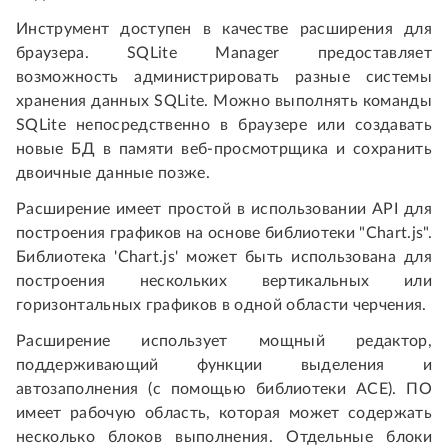
Инструмент доступен в качестве расширения для
браузера. SQLite Manager предоставляет
возможность администрировать разные системы
хранения данных SQLite. Можно выполнять команды
SQLite непосредственно в браузере или создавать
новые БД в памяти веб-просмотрщика и сохранить
двоичные данные позже.
Расширение имеет простой в использовании API для
построения графиков на основе библиотеки "Chart.js".
Библиотека 'Chart.js' может быть использована для
построения нескольких вертикальных или
горизонтальных графиков в одной области черчения.
Расширение использует мощный редактор,
поддерживающий функции выделения и
автозаполнения (с помощью библиотеки ACE). ПО
имеет рабочую область, которая может содержать
несколько блоков выполнения. Отдельные блоки