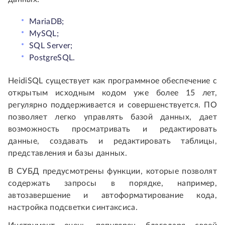
MariaDB;
MySQL;
SQL Server;
PostgreSQL.
HeidiSQL существует как программное обеспечение с
открытым исходным кодом уже более 15 лет,
регулярно поддерживается и совершенствуется. ПО
позволяет легко управлять базой данных, дает
возможность просматривать и редактировать
данные, создавать и редактировать таблицы,
представления и базы данных.
В СУБД предусмотрены функции, которые позволят
содержать запросы в порядке, например,
автозавершение и автоформатирование кода,
настройка подсветки синтаксиса.