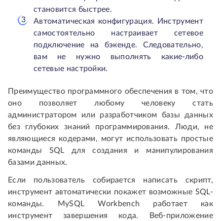
становится быстрее.
Автоматическая конфигурация. Инструмент
самостоятельно настраивает сетевое
подключение на бэкенде. Следовательно,
вам не нужно выполнять какие-либо
сетевые настройки.
Преимущество программного обеспечения в том, что
оно позволяет любому человеку стать
администратором или разработчиком базы данных
без глубоких знаний программирования. Люди, не
являющиеся кодерами, могут использовать простые
команды SQL для создания и манипулирования
базами данных.
Если пользователь собирается написать скрипт,
инструмент автоматически покажет возможные SQL-
команды. MySQL Workbench работает как
инструмент завершения кода. Веб-приложение