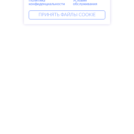
Политика
Условия
конфиденциальности
обслуживания
ПРИНЯТЬ ФАЙЛЫ COOKIE
Услуги
Решения
Выделенные серверы
DevOps услуги
VPS
Linked helper
Колокация
Keitaro VPS
Домены
RDP
Резервное хранилище
SSL-сертификаты
Компания
Права
О компании
SLA
Свяжитесь с нами
Политика
Дата центры
конфиденциальности
Looking glass
Положение о
База знаний
конфиденциальности
Партнерская программа
Условия предоставления услуг