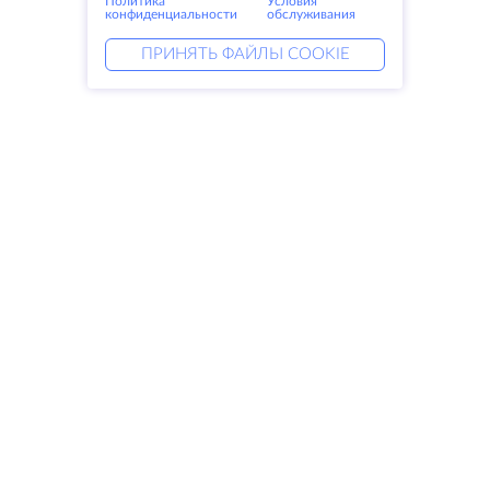
Политика
Условия
конфиденциальности
обслуживания
ПРИНЯТЬ ФАЙЛЫ COOKIE
Услуги
Решения
Выделенные серверы
DevOps услуги
VPS
DDoS защита
Колокация
Linked helper
Домены
Keitaro VPS
Резервное хранилище
RDP
SSL-сертификаты
Компания
Права
О компании
SLA
Свяжитесь с нами
Политика
Дата центры
конфиденциальности
Looking glass
Положение о
База знаний
конфиденциальности
Партнерская программа
Условия предоставления услуг