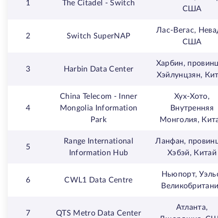
1
The Citadel - Switch
США
Лас-Вегас, Нева
2
Switch SuperNAP
США
Харбин, провин
3
Harbin Data Center
Хэйлунцзян, Ки
China Telecom - Inner
Хух-Хото,
4
Mongolia Information
Внутренняя
Park
Монголия, Кит
Range International
Ланфан, провин
5
Information Hub
Хэбэй, Китай
Ньюпорт, Уэль
6
CWL1 Data Centre
Великобритан
Атланта,
7
QTS Metro Data Center