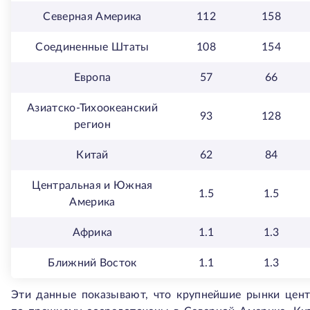
Северная Америка
112
158
Соединенные Штаты
108
154
Европа
57
66
Азиатско-Тихоокеанский
93
128
регион
Китай
62
84
Центральная и Южная
1.5
1.5
Америка
Африка
1.1
1.3
Ближний Восток
1.1
1.3
Эти данные показывают, что крупнейшие рынки цен