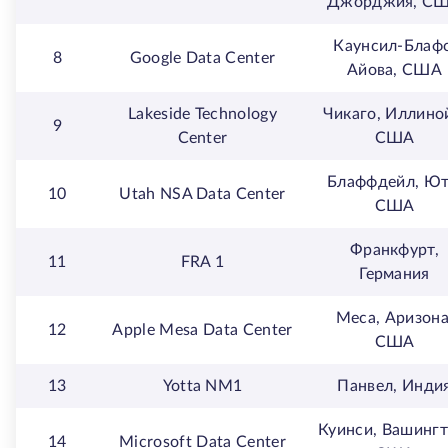
Джорджия, С
Каунсил-Блафс
8
Google Data Center
Айова, США
Lakeside Technology
Чикаго, Иллино
9
Center
США
Блаффдейл, Ют
10
Utah NSA Data Center
США
Франкфурт,
11
FRA 1
Германия
Меса, Аризона
12
Apple Mesa Data Center
США
13
Yotta NM1
Панвел, Инди
Куинси, Вашингт
14
Microsoft Data Center