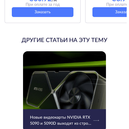
/м
При оплате за год
При оплате 
Заказать
Заказа
ДРУГИЕ СТАТЬИ НА ЭТУ ТЕМУ
Новые видеокарты NVIDIA RTX
5090 и 5090D выходят из строя