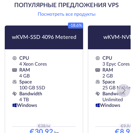
ПОПУЛЯРНЫЕ ПРЕДЛОЖЕНИЯ VPS
Посмотреть все продукты
-18.6%
wKVM-SSD 4096 Metered
wKVM-NVM
CPU
CPU
4 Xeon Cores
3 Epyc Cores
RAM
RAM
4 GB
2 GB
Space
Space
100 GB SSD
25 GB NVMe
Bandwidth
Bandwidth
4 TB
Unlimited
Windows
Windows
€
38
/м
€
9.9
/
€
30.92
€
8.9