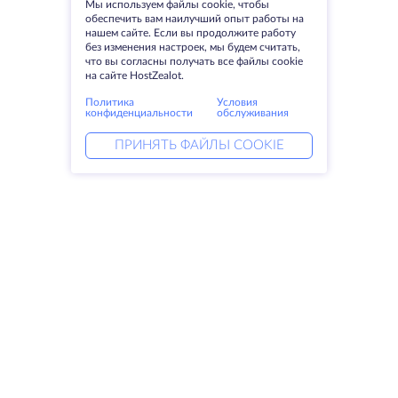
Мы используем файлы cookie, чтобы
обеспечить вам наилучший опыт работы на
нашем сайте. Если вы продолжите работу
без изменения настроек, мы будем считать,
что вы согласны получать все файлы cookie
на сайте HostZealot.
Политика
Условия
конфиденциальности
обслуживания
ПРИНЯТЬ ФАЙЛЫ COOKIE
Услуги
Решения
Выделенные серверы
DevOps услуги
VPS
DDoS защита
Колокация
Linked helper
Домены
Keitaro VPS
Резервное хранилище
RDP
SSL-сертификаты