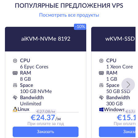
ПОПУЛЯРНЫЕ ПРЕДЛОЖЕНИЯ VPS
Посмотреть все продукты
-10%
aiKVM-NVMe 8192
wKVM-SSD 
CPU
CPU
6 Epyc Cores
1 Xeon Core
RAM
RAM
8 GB
1 GB
Space
Space
100 GB NVMe
50 GB SSD
Bandwidth
Bandwidth
Unlimited
300 GB
Linux
Windows
€
27.08
/м
€
17
/
€
24.37
€
15.1
/м
При оплате за год
При оплате 
Заказать
Заказа